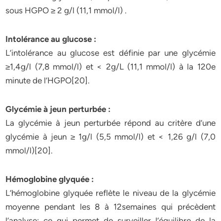
sous HGPO ≥ 2 g/l (11,1 mmol/l) .
Intolérance au glucose :
L’intolérance au glucose est définie par une glycémie
≥1,4g/l (7,8 mmol/l) et < 2g/L (11,1 mmol/l) à la 120e
minute de l’HGPO[20].
Glycémie à jeun perturbée :
La glycémie à jeun perturbée répond au critère d’une
glycémie à jeun ≥ 1g/l (5,5 mmol/l) et < 1,26 g/l (7,0
mmol/l)[20].
Hémoglobine glyquée :
L’hémoglobine glyquée reflète le niveau de la glycémie
moyenne pendant les 8 à 12semaines qui précèdent
l’analyse; ce qui permet de surveiller l’équilibre de la