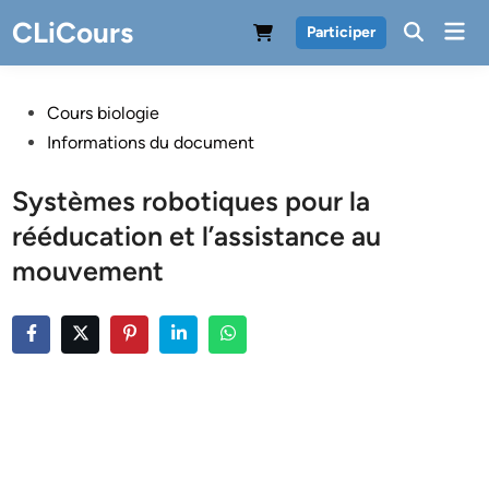
Skip
CLiCours
Mai
Participer
to
Men
content
Posted
Cours biologie
in
Informations du document
Systèmes robotiques pour la
rééducation et l’assistance au
mouvement