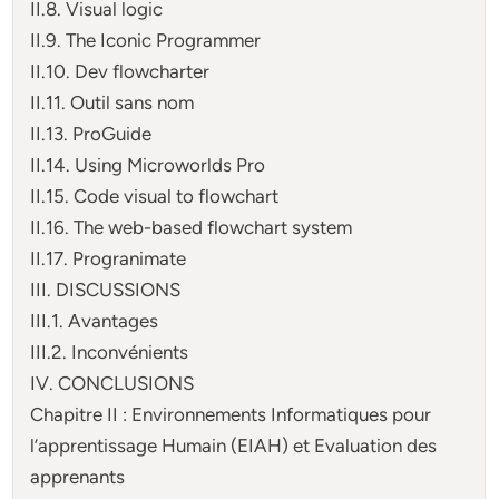
II.8. Visual logic
II.9. The Iconic Programmer
II.10. Dev flowcharter
II.11. Outil sans nom
II.13. ProGuide
II.14. Using Microworlds Pro
II.15. Code visual to flowchart
II.16. The web-based flowchart system
II.17. Progranimate
III. DISCUSSIONS
III.1. Avantages
III.2. Inconvénients
IV. CONCLUSIONS
Chapitre II : Environnements Informatiques pour
l’apprentissage Humain (EIAH) et Evaluation des
apprenants