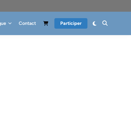
que
Contact
Participer