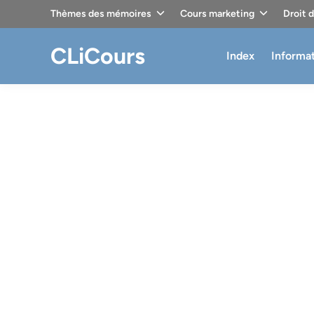
Skip
Thèmes des mémoires
Cours marketing
Droit 
to
content
CLiCours
Index
Informa