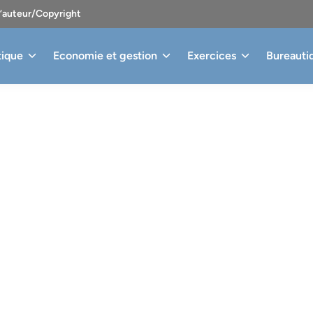
d’auteur/Copyright
tique
Economie et gestion
Exercices
Bureauti