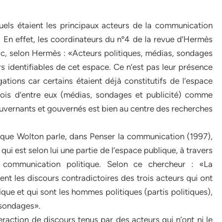
els étaient les principaux acteurs de la communication
 En effet, les coordinateurs du nº4 de la revue d’Hermès
ic, selon Hermès : «Acteurs politiques, médias, sondages
urs identifiables de cet espace. Ce n’est pas leur présence
ations car certains étaient déjà constitutifs de l’espace
rois d’entre eux (médias, sondages et publicité) comme
ouvernants et gouvernés est bien au centre des recherches
que Wolton parle, dans Penser la communication (1997),
 qui est selon lui une partie de l’espace publique, à travers
la communication politique. Selon ce chercheur : «La
nt les discours contradictoires des trois acteurs qui ont
tique et qui sont les hommes politiques (partis politiques),
s sondages».
interaction de discours tenus par des acteurs qui n’ont ni le