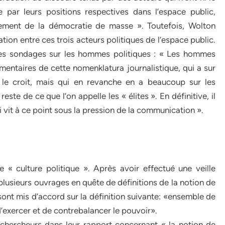
 par leurs positions respectives dans l’espace public,
nnement de la démocratie de masse ». Toutefois, Wolton
tion entre ces trois acteurs politiques de l’espace public.
t des sondages sur les hommes politiques : « Les hommes
entaires de cette nomenklatura journalistique, qui a sur
e le croit, mais qui en revanche en a beaucoup sur les
reste de ce que l’on appelle les « élites ». En définitive, il
ui vit à ce point sous la pression de la communication ».
e « culture politique ». Après avoir effectué une veille
plusieurs ouvrages en quête de définitions de la notion de
sont mis d’accord sur la définition suivante: «ensemble de
 d’exercer et de contrebalancer le pouvoir».
 chercheurs dans leur rapport concernant « la notion de