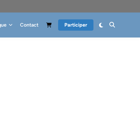
que
Contact
Participer