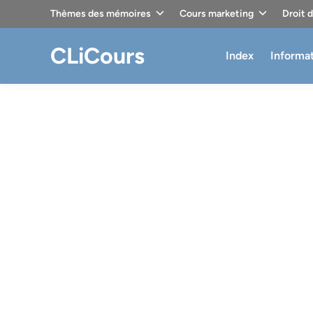
Skip
Thèmes des mémoires
Cours marketing
Droit 
to
content
CLiCours
Index
Informa