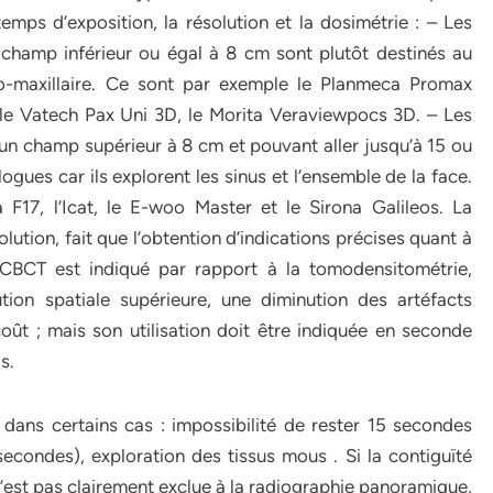
ps d’exposition, la résolution et la dosimétrie : – Les
à champ inférieur ou égal à 8 cm sont plutôt destinés au
nto-maxillaire. Ce sont par exemple le Planmeca Promax
, le Vatech Pax Uni 3D, le Morita Veraviewpocs 3D. – Les
 un champ supérieur à 8 cm et pouvant aller jusqu’à 15 ou
ogues car ils explorent les sinus et l’ensemble de la face.
17, l’Icat, le E-woo Master et le Sirona Galileos. La
ution, fait que l’obtention d’indications précises quant à
e CBCT est indiqué par rapport à la tomodensitométrie,
on spatiale supérieure, une diminution des artéfacts
coût ; mais son utilisation doit être indiquée en seconde
s.
dans certains cas : impossibilité de rester 15 secondes
econdes), exploration des tissus mous . Si la contiguïté
n’est pas clairement exclue à la radiographie panoramique,