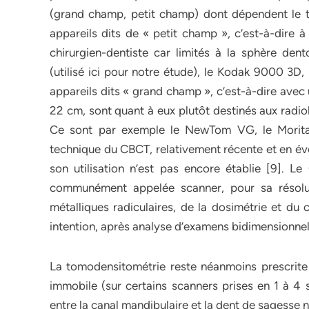
(grand champ, petit champ) dont dépendent le tem
appareils dits de « petit champ », c’est-à-dire 
chirurgien-dentiste car limités à la sphère de
(utilisé ici pour notre étude), le Kodak 9000 3D
appareils dits « grand champ », c’est-à-dire avec
22 cm, sont quant à eux plutôt destinés aux radiol
Ce sont par exemple le NewTom VG, le Morita F
technique du CBCT, relativement récente et en évol
son utilisation n’est pas encore établie [9]. L
communément appelée scanner, pour sa résoluti
métalliques radiculaires, de la dosimétrie et du 
intention, après analyse d’examens bidimensionnel
La tomodensitométrie reste néanmoins prescrite 
immobile (sur certains scanners prises en 1 à 4 s
entre la canal mandibulaire et la dent de sagesse 