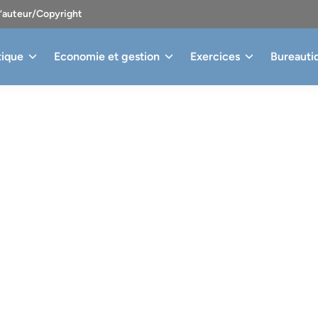
d’auteur/Copyright
tique
Economie et gestion
Exercices
Bureauti