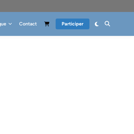
que
Contact
Participer