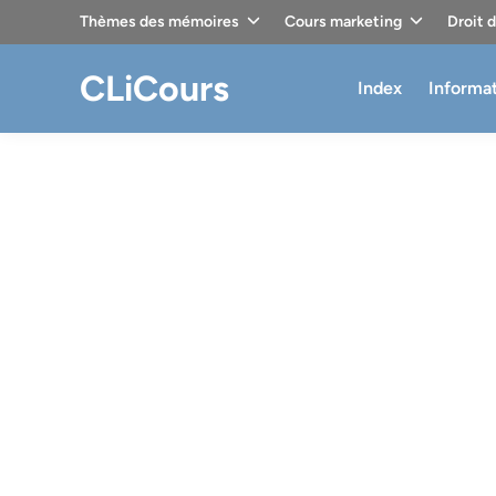
Skip
Thèmes des mémoires
Cours marketing
Droit 
to
content
CLiCours
Index
Informa