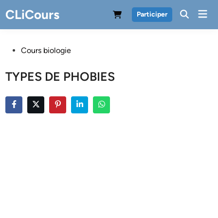
Skip
CLiCours
Mai
Participer
to
Men
content
Posted
Cours biologie
in
TYPES DE PHOBIES