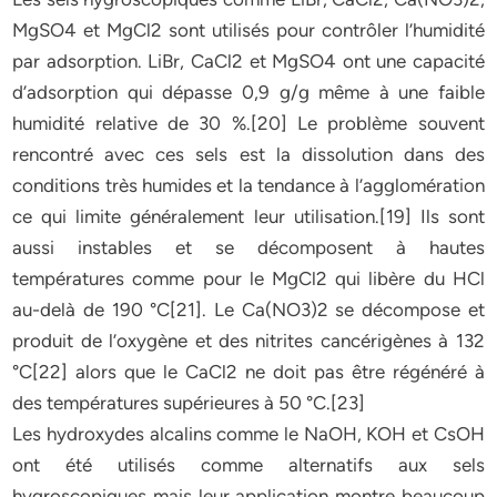
MgSO4 et MgCl2 sont utilisés pour contrôler l’humidité
par adsorption. LiBr, CaCl2 et MgSO4 ont une capacité
d’adsorption qui dépasse 0,9 g/g même à une faible
humidité relative de 30 %.[20] Le problème souvent
rencontré avec ces sels est la dissolution dans des
conditions très humides et la tendance à l’agglomération
ce qui limite généralement leur utilisation.[19] Ils sont
aussi instables et se décomposent à hautes
températures comme pour le MgCl2 qui libère du HCl
au-delà de 190 °C[21]. Le Ca(NO3)2 se décompose et
produit de l’oxygène et des nitrites cancérigènes à 132
°C[22] alors que le CaCl2 ne doit pas être régénéré à
des températures supérieures à 50 °C.[23]
Les hydroxydes alcalins comme le NaOH, KOH et CsOH
ont été utilisés comme alternatifs aux sels
hygroscopiques mais leur application montre beaucoup