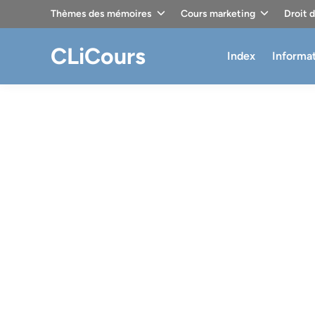
Skip
Thèmes des mémoires
Cours marketing
Droit 
to
content
CLiCours
Index
Informa