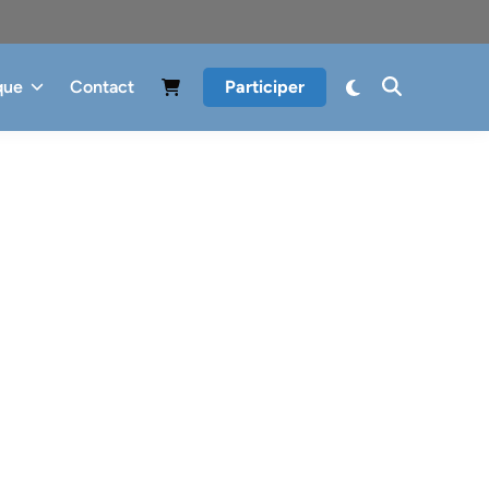
que
Contact
Participer