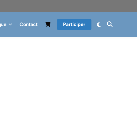
que
Contact
Participer