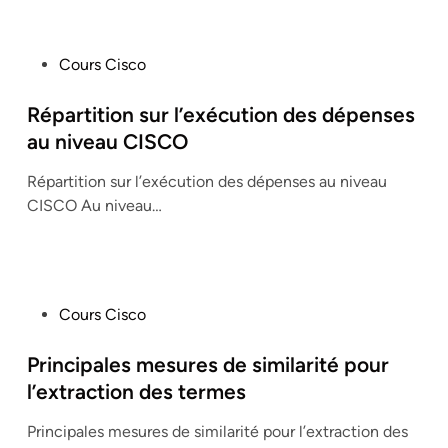
P
Cours Cisco
o
s
Répartition sur l’exécution des dépenses
t
au niveau CISCO
e
Répartition sur l’exécution des dépenses au niveau
d
CISCO Au niveau…
i
n
P
Cours Cisco
o
s
Principales mesures de similarité pour
t
l’extraction des termes
e
Principales mesures de similarité pour l’extraction des
d