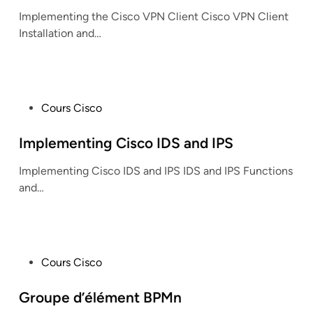
t
Implementing the Cisco VPN Client Cisco VPN Client
e
Installation and…
d
i
n
P
Cours Cisco
o
s
Implementing Cisco IDS and IPS
t
Implementing Cisco IDS and IPS IDS and IPS Functions
e
and…
d
i
n
P
Cours Cisco
o
s
Groupe d’élément BPMn
t