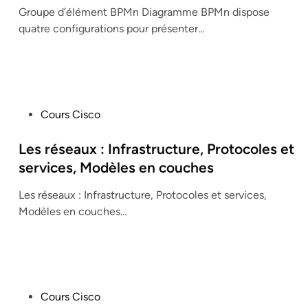
Groupe d’élément BPMn Diagramme BPMn dispose
e
quatre configurations pour présenter…
d
i
n
P
Cours Cisco
o
s
Les réseaux : Infrastructure, Protocoles et
t
services, Modèles en couches
e
Les réseaux : Infrastructure, Protocoles et services,
d
Modèles en couches…
i
n
P
Cours Cisco