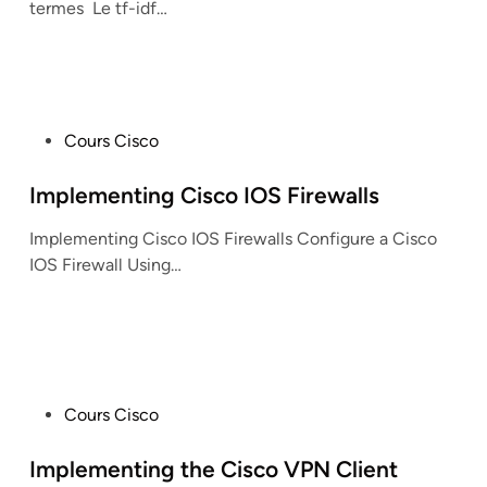
termes Le tf-idf…
i
n
P
Cours Cisco
o
s
Implementing Cisco IOS Firewalls
t
Implementing Cisco IOS Firewalls Configure a Cisco
e
IOS Firewall Using…
d
i
n
P
Cours Cisco
o
s
Implementing the Cisco VPN Client