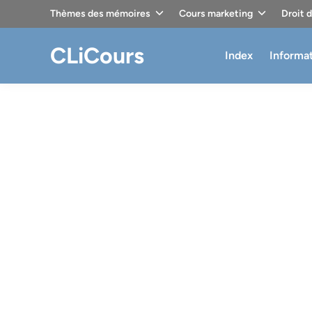
Skip
Thèmes des mémoires
Cours marketing
Droit 
to
content
CLiCours
Index
Informa