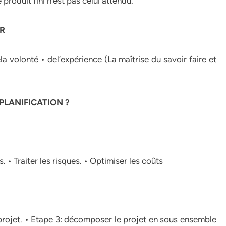
roduit fini n’est pas celui attendu.
ER
la volonté • del’expérience (La maîtrise du savoir faire et
PLANIFICATION ?
s. • Traiter les risques. • Optimiser les coûts
e projet. • Etape 3: décomposer le projet en sous ensemble