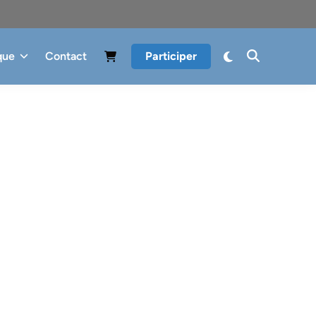
que
Contact
Participer