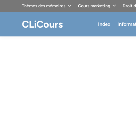
Skip
Thèmes des mémoires
Cours marketing
Droit 
to
content
CLiCours
Index
Informa