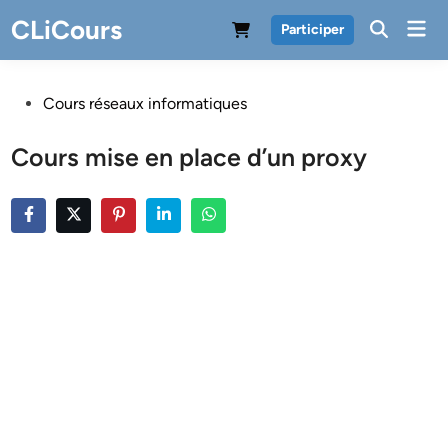
Skip
CLiCours
Mai
Participer
to
Men
content
Posted
Cours réseaux informatiques
in
Cours mise en place d’un proxy