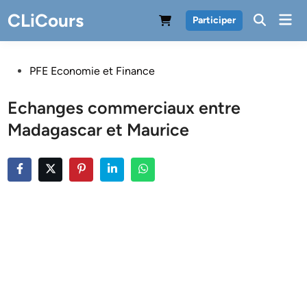
Skip
CLiCours
Mai
Participer
to
Men
content
Posted
PFE Economie et Finance
in
Echanges commerciaux entre
Madagascar et Maurice