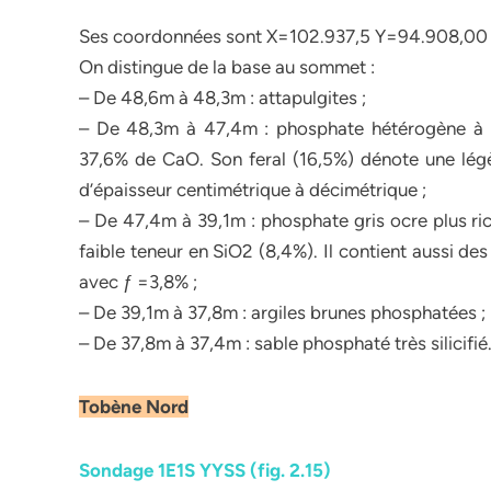
Ses coordonnées sont X=102.937,5 Y=94.908,00
On distingue de la base au sommet :
– De 48,6m à 48,3m : attapulgites ;
– De 48,3m à 47,4m : phosphate hétérogène à in
37,6% de CaO. Son feral (16,5%) dénote une légèr
d’épaisseur centimétrique à décimétrique ;
– De 47,4m à 39,1m : phosphate gris ocre plus ri
faible teneur en SiO2 (8,4%). Il contient aussi des
avec ƒ =3,8% ;
– De 39,1m à 37,8m : argiles brunes phosphatées ;
– De 37,8m à 37,4m : sable phosphaté très silicifié
Tobène Nord
Sondage 1E1S YYSS (fig. 2.15)