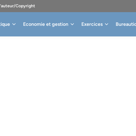
d’auteur/Copyright
tique
Economie et gestion
Exercices
Bureauti