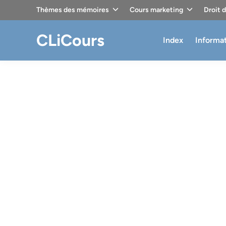
Skip
Thèmes des mémoires
Cours marketing
Droit 
to
content
CLiCours
Index
Informa