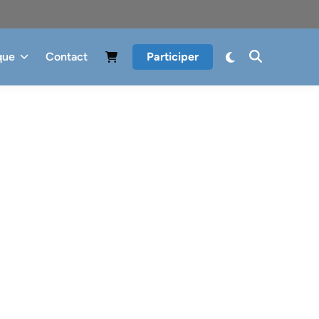
que
Contact
Participer