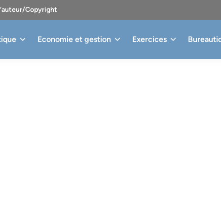
d’auteur/Copyright
tique
Economie et gestion
Exercices
Bureauti