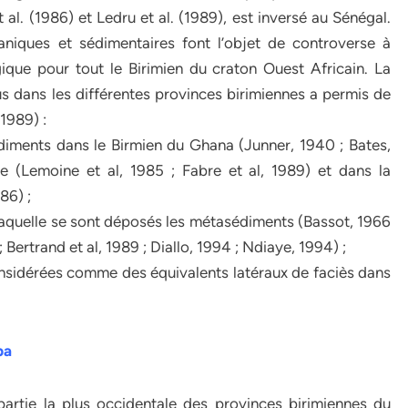
 al. (1986) et Ledru et al. (1989), est inversé au Sénégal.
caniques et sédimentaires font l’objet de controverse à
gique pour tout le Birimien du craton Ouest Africain. La
s dans les différentes provinces birimiennes a permis de
 1989) :
édiments dans le Birmien du Ghana (Junner, 1940 ; Bates,
re (Lemoine et al, 1985 ; Fabre et al, 1989) et dans la
86) ;
r laquelle se sont déposés les métasédiments (Bassot, 1966
; Bertrand et al, 1989 ; Diallo, 1994 ; Ndiaye, 1994) ;
onsidérées comme des équivalents latéraux de faciès dans
ba
artie la plus occidentale des provinces birimiennes du