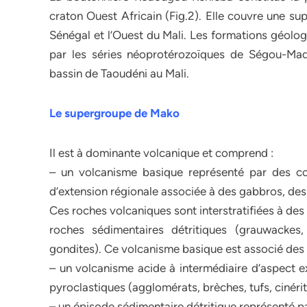
craton Ouest Africain (Fig.2). Elle couvre une su
Sénégal et l’Ouest du Mali. Les formations géolog
par les séries néoprotérozoïques de Ségou-Mad
bassin de Taoudéni au Mali.
Le supergroupe de Mako
Il est à dominante volcanique et comprend :
– un volcanisme basique représenté par des co
d’extension régionale associée à des gabbros, des d
Ces roches volcaniques sont interstratifiées à des 
roches sédimentaires détritiques (grauwackes, 
gondites). Ce volcanisme basique est associé des u
– un volcanisme acide à intermédiaire d’aspect ex
pyroclastiques (agglomérats, brèches, tufs, cinérit
– un épisode sédimentaire détritique représenté 