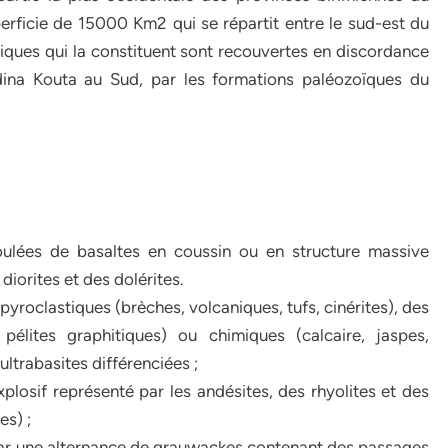
perficie de 15000 Km2 qui se répartit entre le sud-est du
iques qui la constituent sont recouvertes en discordance
ina Kouta au Sud, par les formations paléozoïques du
ulées de basaltes en coussin ou en structure massive
iorites et des dolérites.
pyroclastiques (brèches, volcaniques, tufs, cinérites), des
pélites graphitiques) ou chimiques (calcaire, jaspes,
ltrabasites différenciées ;
plosif représenté par les andésites, des rhyolites et des
es) ;
par une alternance de grauwackes contenant des passages