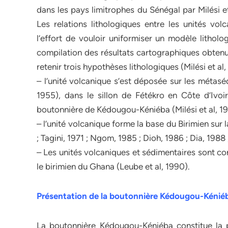
dans les pays limitrophes du Sénégal par Milési et
Les relations lithologiques entre les unités vol
l’effort de vouloir uniformiser un modèle litholo
compilation des résultats cartographiques obtenu
retenir trois hypothèses lithologiques (Milési et al,
– l’unité volcanique s’est déposée sur les métas
1955), dans le sillon de Fétékro en Côte d’Ivoi
boutonnière de Kédougou-Kéniéba (Milési et al, 19
– l’unité volcanique forme la base du Birimien su
; Tagini, 1971 ; Ngom, 1985 ; Dioh, 1986 ; Dia, 1988 
– Les unités volcaniques et sédimentaires sont c
le birimien du Ghana (Leube et al, 1990).
Présentation de la boutonnière Kédougou-Kénié
La boutonnière Kédougou-Kéniéba constitue la p