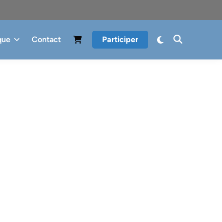
que
Contact
Participer