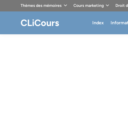
Skip
Thèmes des mémoires
Cours marketing
Droit 
to
content
CLiCours
Index
Informa