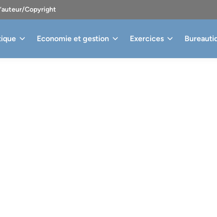
d’auteur/Copyright
tique
Economie et gestion
Exercices
Bureauti