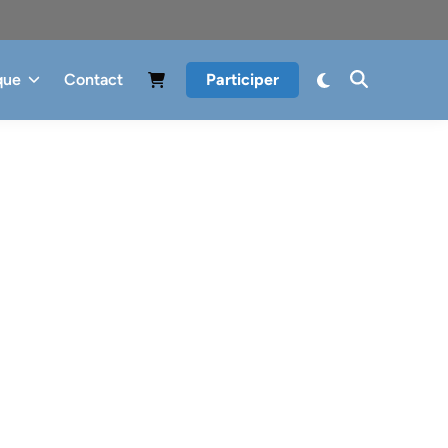
que
Contact
Participer