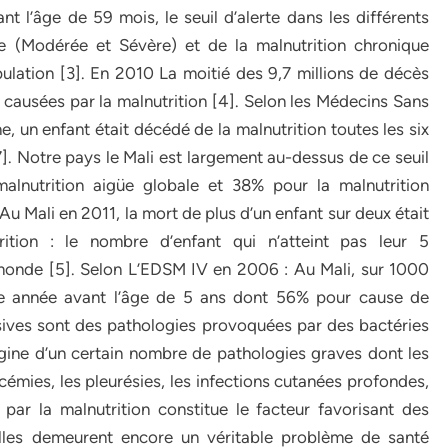
t l’âge de 59 mois, le seuil d’alerte dans les différents
e (Modérée et Sévère) et de la malnutrition chronique
lation [3]. En 2010 La moitié des 9,7 millions de décès
 causées par la malnutrition [4]. Selon les Médecins Sans
, un enfant était décédé de la malnutrition toutes les six
[7]. Notre pays le Mali est largement au-dessus de ce seuil
malnutrition aigüe globale et 38% pour la malnutrition
Au Mali en 2011, la mort de plus d’un enfant sur deux était
rition : le nombre d’enfant qui n’atteint pas leur 5
 monde [5]. Selon L’EDSM IV en 2006 : Au Mali, sur 1000
e année avant l’âge de 5 ans dont 56% pour cause de
asives sont des pathologies provoquées par des bactéries
igine d’un certain nombre de pathologies graves dont les
émies, les pleurésies, les infections cutanées profondes,
par la malnutrition constitue le facteur favorisant des
’elles demeurent encore un véritable problème de santé