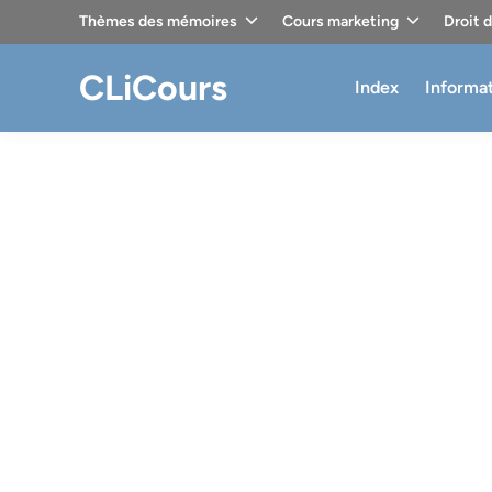
Skip
Thèmes des mémoires
Cours marketing
Droit 
to
content
CLiCours
Index
Informa