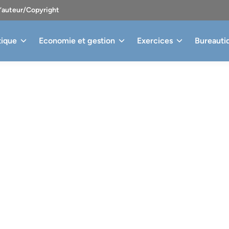
d’auteur/Copyright
tique
Economie et gestion
Exercices
Bureauti