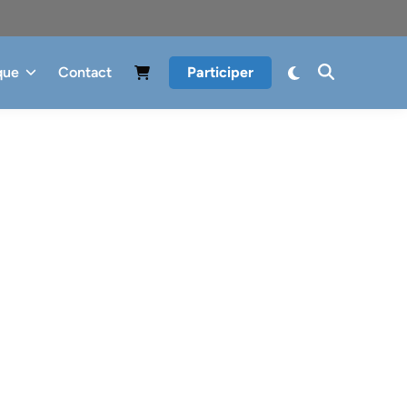
que
Contact
Participer