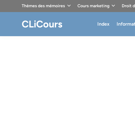
Skip
Thèmes des mémoires
Cours marketing
Droit 
to
content
CLiCours
Index
Informa