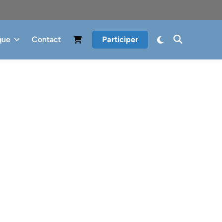
que
Contact
Participer