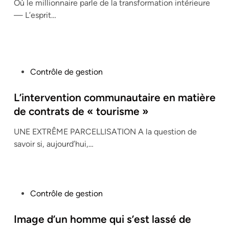
Où le millionnaire parle de la transformation intérieure
d
— L’esprit…
i
n
P
Contrôle de gestion
o
s
L’intervention communautaire en matière
t
de contrats de « tourisme »
e
UNE EXTRÊME PARCELLISATION A la question de
d
savoir si, aujourd’hui,…
i
n
P
Contrôle de gestion
o
s
Image d’un homme qui s’est lassé de