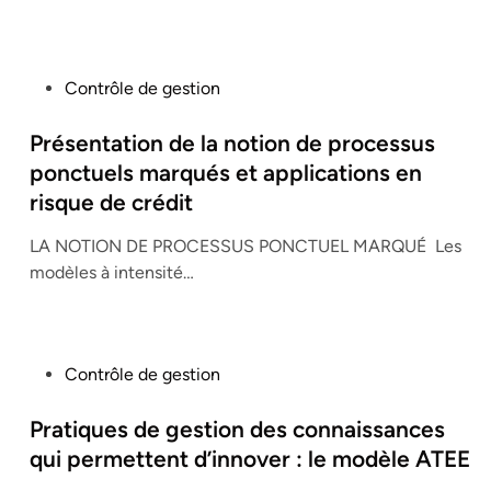
i
n
P
Contrôle de gestion
o
s
Présentation de la notion de processus
t
ponctuels marqués et applications en
e
risque de crédit
d
i
LA NOTION DE PROCESSUS PONCTUEL MARQUÉ Les
n
modèles à intensité…
P
Contrôle de gestion
o
s
Pratiques de gestion des connaissances
t
qui permettent d’innover : le modèle ATEE
e