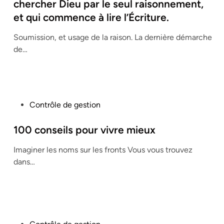
t
chercher Dieu par le seul raisonnement,
e
et qui commence à lire l’Écriture.
d
i
Soumission, et usage de la raison. La dernière démarche
n
de…
P
Contrôle de gestion
o
s
100 conseils pour vivre mieux
t
Imaginer les noms sur les fronts Vous vous trouvez
e
dans…
d
i
n
P