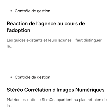
P
Contrôle de gestion
o
s
Réaction de l’agence au cours de
t
l’adoption
e
Les guides existants et leurs lacunes Il faut distinguer
d
le…
i
n
P
Contrôle de gestion
o
s
Stéréo Corrélation d’Images Numériques
t
Matrice essentielle Si m0r appartient au plan rétinien de
e
la…
d