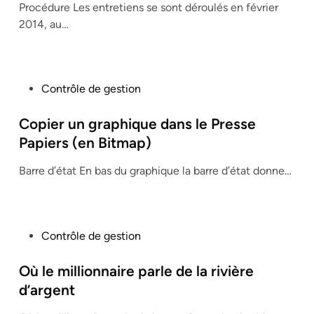
Procédure Les entretiens se sont déroulés en février
d
2014, au…
i
n
P
Contrôle de gestion
o
s
Copier un graphique dans le Presse
t
Papiers (en Bitmap)
e
Barre d’état En bas du graphique la barre d’état donne…
d
i
n
P
Contrôle de gestion
o
s
Où le millionnaire parle de la rivière
t
d’argent
e