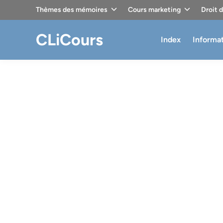
Skip
Thèmes des mémoires
Cours marketing
Droit 
to
content
CLiCours
Index
Informa