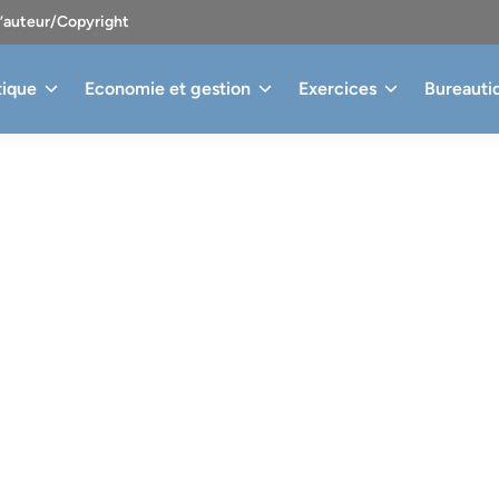
d’auteur/Copyright
tique
Economie et gestion
Exercices
Bureauti