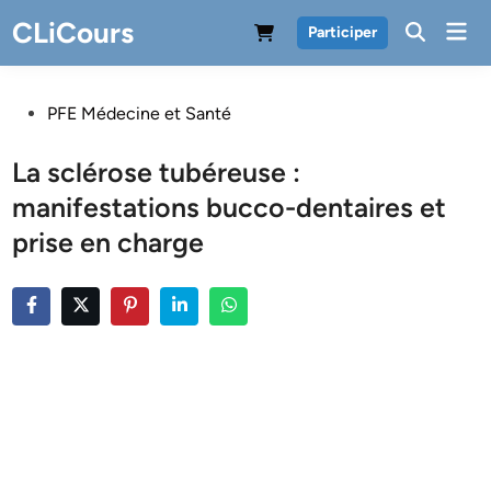
Skip
CLiCours
Mai
Participer
to
Men
content
Posted
PFE Médecine et Santé
in
La sclérose tubéreuse :
manifestations bucco-dentaires et
prise en charge