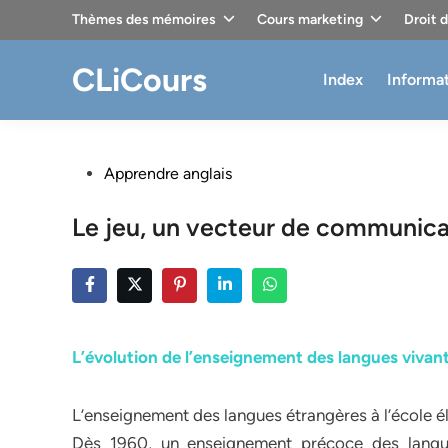
Skip
Thèmes des mémoires
Cours marketing
Droit 
to
content
CLiCours
Index
Informa
Posted
Apprendre anglais
in
Le jeu, un vecteur de communica
L’évolution de l’enseignement des langues viva
L’enseignement des langues étrangères à l’école é
Dès 1960, un enseignement précoce des langu