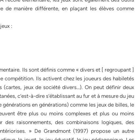
ndre de manière différente, en plaçant les élèves comme
jeux :
émentaire. Ils sont définis comme « divers et [ regroupant ]
e compétition. Ils activent chez les joueurs des habiletés
es (cartes, jeux de société divers…). On peut définir deux
tanées, c’est-à-dire s’établissant au fur et à mesure du jeu
 de générations en générations) comme les jeux de billes, le
 peuvent être plus ou moins complexes et plus ou moins
ur des raisonnements, des combinaisons logiques, des
intériorises. » De Grandmont (1997) propose un autre
udique, le jouet, le jeu éducatif, le jeu pédagogique. Les