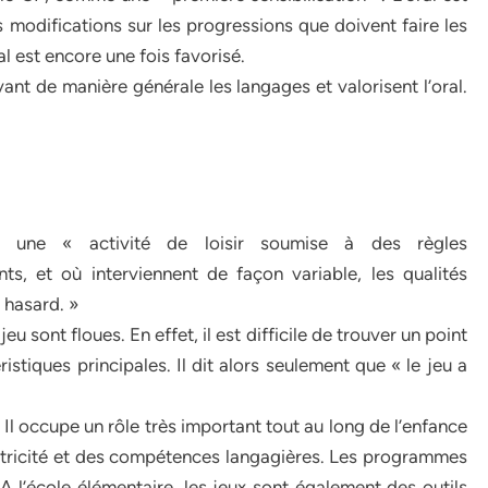
odifications sur les progressions que doivent faire les
l est encore une fois favorisé.
 de manière générale les langages et valorisent l’oral.
 une « activité de loisir soumise à des règles
s, et où interviennent de façon variable, les qualités
e hasard. »
u sont floues. En effet, il est difficile de trouver un point
istiques principales. Il dit alors seulement que « le jeu a
e. Il occupe un rôle très important tout au long de l’enfance
motricité et des compétences langagières. Les programmes
A l’école élémentaire, les jeux sont également des outils