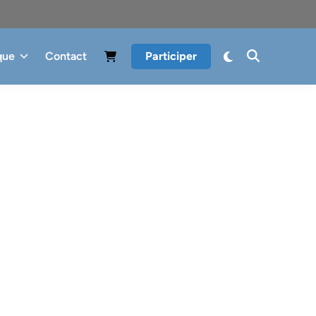
que
Contact
Participer