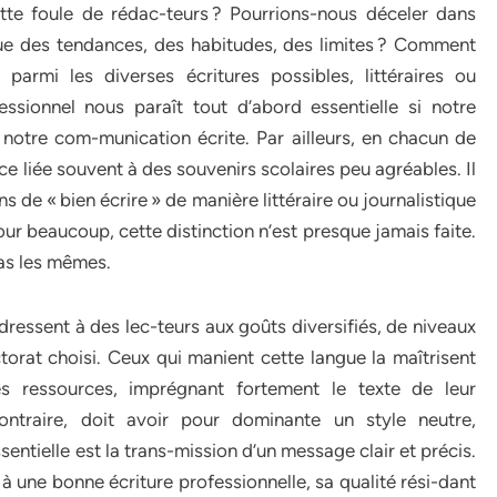
tte foule de rédac-teurs ? Pourrions-nous déceler dans
que des tendances, des habitudes, des limites ? Comment
, parmi les diverses écritures possibles, littéraires ou
fessionnel nous paraît tout d’abord essentielle si notre
de notre com-munication écrite. Par ailleurs, en chacun de
nce liée souvent à des souvenirs scolaires peu agréables. Il
s de « bien écrire » de manière littéraire ou journalistique
our beaucoup, cette distinction n’est presque jamais faite.
pas les mêmes.
s’adressent à des lec-teurs aux goûts diversifiés, de niveaux
ctorat choisi. Ceux qui manient cette langue la maîtrisent
es ressources, imprégnant fortement le texte de leur
contraire, doit avoir pour dominante un style neutre,
entielle est la trans-mission d’un message clair et précis.
à une bonne écriture professionnelle, sa qualité rési-dant