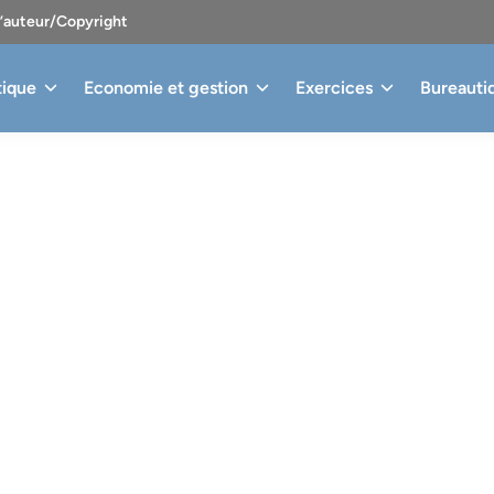
d’auteur/Copyright
tique
Economie et gestion
Exercices
Bureauti