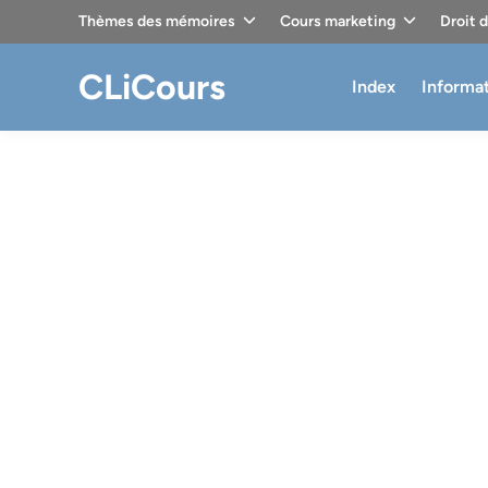
Skip
Thèmes des mémoires
Cours marketing
Droit 
to
content
CLiCours
Index
Informa