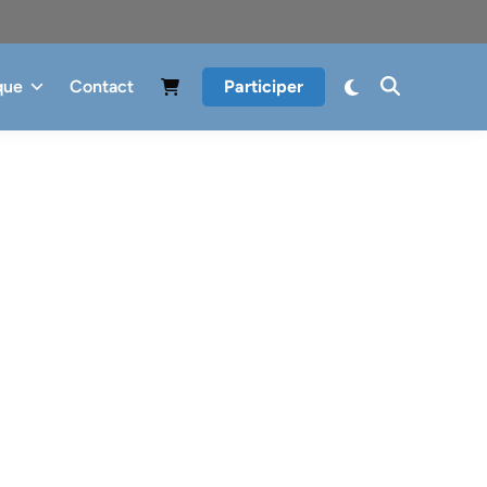
que
Contact
Participer