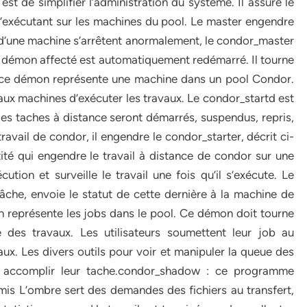
est de simplifier l’administration du système. Il assure le
exécutant sur les machines du pool. Le master engendre
d’une machine s’arrêtent anormalement, le condor_master
le démon affecté est automatiquement redémarré. Il tourne
: ce démon représente une machine dans un pool Condor.
aux machines d’exécuter les travaux. Le condor_startd est
des taches à distance seront démarrés, suspendus, repris,
ravail de condor, il engendre le condor_starter, décrit ci-
ité qui engendre le travail à distance de condor sur une
ution et surveille le travail une fois qu’il s’exécute. Le
âche, envoie le statut de cette dernière à la machine de
n représente les jobs dans le pool. Ce démon doit tourne
 des travaux. Les utilisateurs soumettent leur job au
x. Les divers outils pour voir et manipuler la queue des
 accomplir leur tache.condor_shadow : ce programme
mis L’ombre sert des demandes des fichiers au transfert,