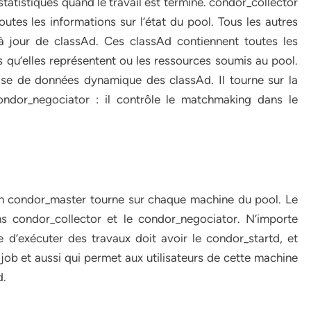
 statistiques quand le travail est terminé. condor_collector
utes les informations sur l’état du pool. Tous les autres
à jour de classAd. Ces classAd contiennent toutes les
s qu’elles représentent ou les ressources soumis au pool.
se de données dynamique des classAd. Il tourne sur la
dor_negociator : il contrôle le matchmaking dans le
n condor_master tourne sur chaque machine du pool. Le
s condor_collector et le condor_negociator. N’importe
e d’exécuter des travaux doit avoir le condor_startd, et
ob et aussi qui permet aux utilisateurs de cette machine
d.