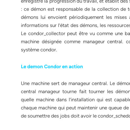
enregistre la progression du travail, et établit des
: ce démon est responsable de la collection de to
démons lui envoient périodiquement les mises 
informations sur l’état des démons, les ressource
Le condor_collector peut être vu comme une ba
machine désignée comme manageur central. con
système condor.
Le demon Condor en action
Une machine sert de manageur central. Le démo
central manageur tourne fait tourner les démon
quelle machine dans l’installation qui est capabl
chaque machine qui peut maintenir une queue de j
de soumettre des jobs doit avoir le condor_sched