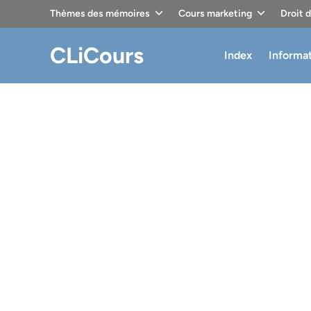
Skip
Thèmes des mémoires
Cours marketing
Droit 
to
content
CLiCours
Index
Informa