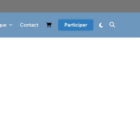
que
Contact
Participer