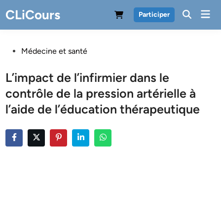
Skip
CLiCours
Mai
Participer
to
Men
content
Posted
Médecine et santé
in
L’impact de l’infirmier dans le
contrôle de la pression artérielle à
l’aide de l’éducation thérapeutique