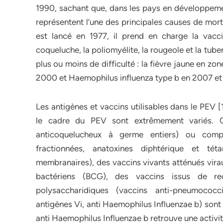
1990, sachant que, dans les pays en développement
représentent l’une des principales causes de mort
est lancé en 1977, il prend en charge la vaccin
coqueluche, la poliomyélite, la rougeole et la tube
plus ou moins de difficulté : la fièvre jaune en zo
2000 et Haemophilus influenza type b en 2007 et 
Les antigènes et vaccins utilisables dans le PEV [1
le cadre du PEV sont extrêmement variés. O
anticoquelucheux à germe entiers) ou compo
fractionnées, anatoxines diphtérique et tét
membranaires), des vaccins vivants atténués virau
bactériens (BCG), des vaccins issus de rec
polysaccharidiques (vaccins anti-pneumococ
antigènes Vi, anti Haemophilus Influenzae b) sont e
anti Haemophilus Influenzae b retrouve une activit