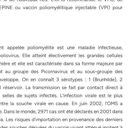
PINE ou vaccin poliomyélitique injectable (VPI) pour
t appelée poliomyélite est une maladie infectieuse,
ovirus. Elle atteint électivement les grandes cellules
nière et elle est caractérisée dans sa forme majeure par
ient au groupe des Picornavirus et au sous-groupe des
nveloppe. On en connaît 3 sérotypes : 1 (Brunhilde), 2
 réservoir. La transmission se fait par contact direct à
elles de sujets infectés. L’infection virale est le plus
ntre la souche virale en cause. En juin 2002, l’OMS a
pe. Dans le monde, 2971 cas ont été déclarés en 2001 dans
ia. Les risques d’importation en provenance des derniers
 des souches dérivées du vaccin vivant atténué incitent à