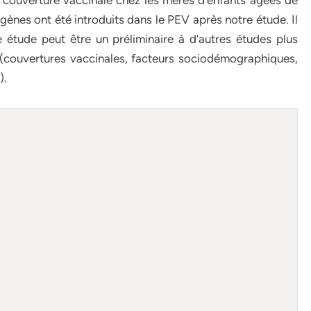
e couverture vaccinale chez les mères d’enfants âgées de
igènes ont été introduits dans le PEV après notre étude. Il
tude peut être un préliminaire à d’autres études plus
n (couvertures vaccinales, facteurs sociodémographiques,
).