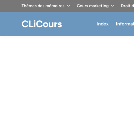
Skip
Thèmes des mémoires
Cours marketing
Droit 
to
content
CLiCours
Index
Informa