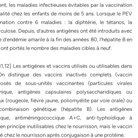
, les maladies infectieuses évitables par la vaccination
alité chez les enfants de moins de 5 ans. Lorsque le PEV
ation contre 6 maladies : la diphtérie, le tétanos, la
rculose. Depuis, d’autres antigènes ont été introduits avec
ne d’endémie amarile à la fin des années 80, l’hépatite B en
ont portés le nombre des maladies cibles à neuf.
1,12] Les antigènes et vaccins utilisés ou utilisables dans
n distingue des vaccins inactivés complets (vaccin
sés de sous-unités vaccinantes (particules virales
anique, antigènes capsulaires polysaccharidiques ou
x (rougeole, fièvre jaune, poliomyélite par voie orale) ou
ombinaison génétique (hépatite B). Les antigènes
cique, antiméningococcique A+C, anti-typhoïdique à
n principe inutilisables chez le nourrisson, mais le vaccin
é chez le nourrisson après conjugaison à une protéine.