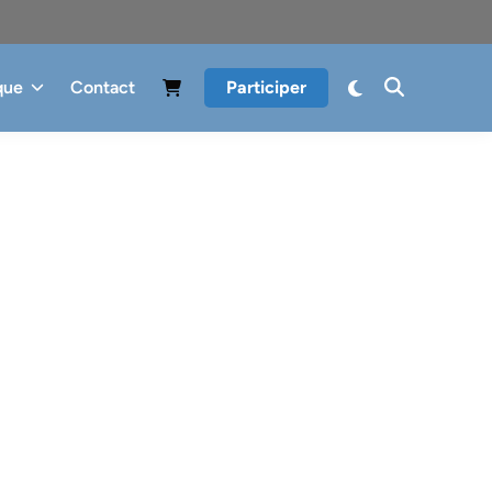
que
Contact
Participer