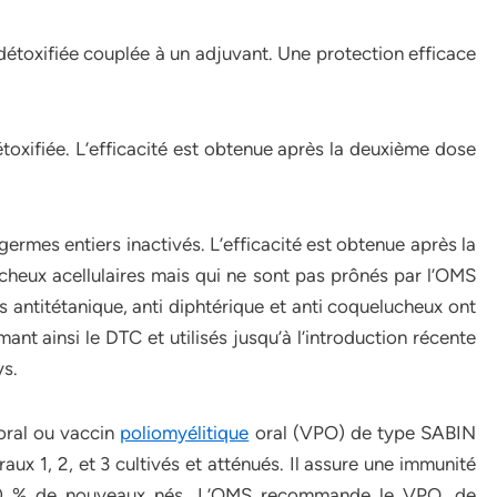
 détoxifiée couplée à un adjuvant. Une protection efficace
étoxifiée. L’efficacité est obtenue après la deuxième dose
germes entiers inactivés. L’efficacité est obtenue après la
cheux acellulaires mais qui ne sont pas prônés par l’OMS
ns antitétanique, anti diphtérique et anti coquelucheux ont
nt ainsi le DTC et utilisés jusqu’à l’introduction récente
ys.
 oral ou vaccin
poliomyélitique
oral (VPO) de type SABIN
raux 1, 2, et 3 cultivés et atténués. Il assure une immunité
100 % de nouveaux nés. L’OMS recommande le VPO, de