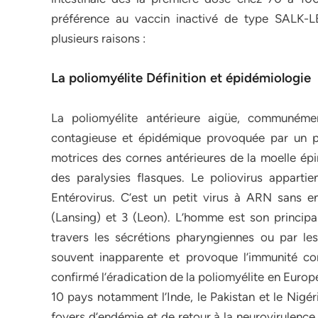
préférence au vaccin inactivé de type SALK-LE
plusieurs raisons :
La poliomyélite Définition et épidémiologie
La poliomyélite antérieure aigüe, communémen
contagieuse et épidémique provoquée par un poli
motrices des cornes antérieures de la moelle épi
des paralysies flasques. Le poliovirus appart
Entérovirus. C’est un petit virus à ARN sans e
(Lansing) et 3 (Leon). L’homme est son principal
travers les sécrétions pharyngiennes ou par les s
souvent inapparente et provoque l’immunité co
confirmé l’éradication de la poliomyélite en Euro
10 pays notamment l’Inde, le Pakistan et le Nigér
foyers d’endémie et de retour à la neurovirulence