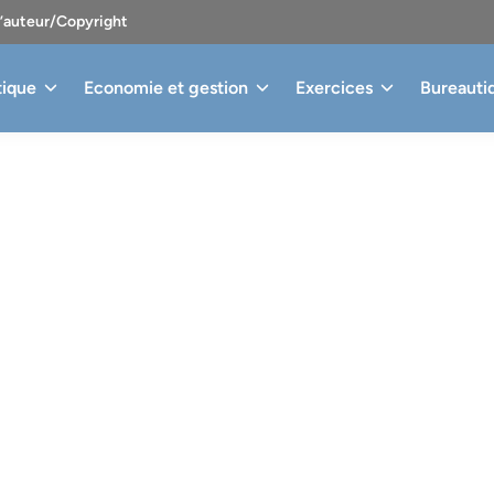
d’auteur/Copyright
tique
Economie et gestion
Exercices
Bureauti