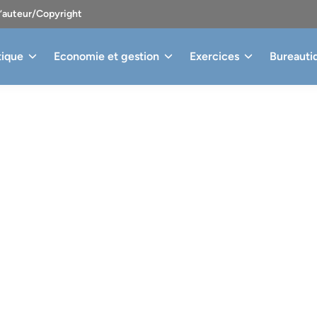
d’auteur/Copyright
tique
Economie et gestion
Exercices
Bureauti