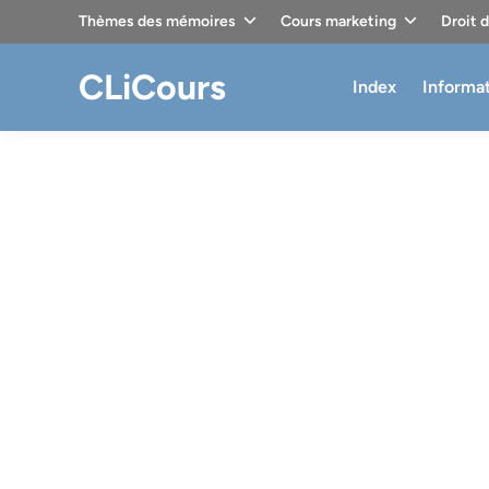
Skip
Thèmes des mémoires
Cours marketing
Droit 
to
content
CLiCours
Index
Informa