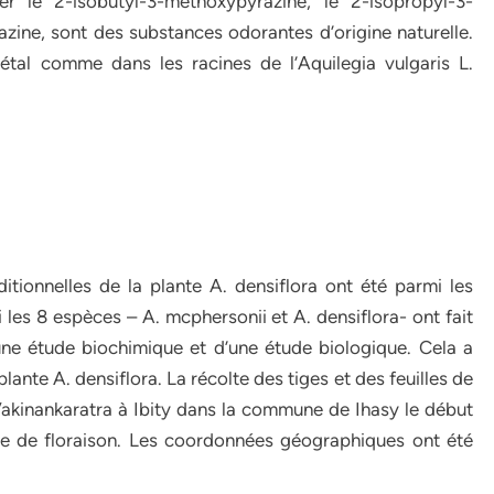
er le 2-isobutyl-3-méthoxypyrazine, le 2-isopropyl-3-
ine, sont des substances odorantes d’origine naturelle.
étal comme dans les racines de l’Aquilegia vulgaris L.
aditionnelles de la plante A. densiflora ont été parmi les
 les 8 espèces – A. mcphersonii et A. densiflora- ont fait
une étude biochimique et d’une étude biologique. Cela a
 plante A. densiflora. La récolte des tiges et des feuilles de
n Vakinankaratra à Ibity dans la commune de Ihasy le début
de de floraison. Les coordonnées géographiques ont été