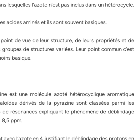
s lesquelles l’azote n’est pas inclus dans un hétérocycle.
es acides aminés et ils sont souvent basiques.
oint de vue de leur structure, de leurs propriétés et de
des groupes de structures variées. Leur point commun c’est
moins basique.
zine est une molécule azoté hétérocyclique aromatique
aloïdes dérivés de la pyrazine sont classées parmi les
es de résonances expliquant le phénomène de déblindage
à 8,5 ppm.
vec l’azote en 4 justifiant le déblindage des protons en