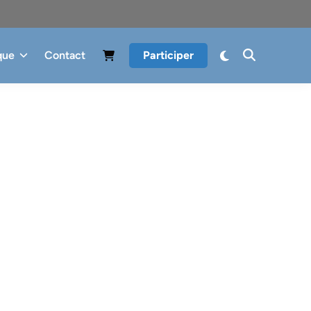
que
Contact
Participer