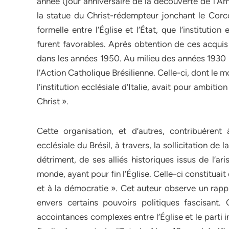
année (jour anniversaire de la découverte de l’Am
la statue du Christ-rédempteur jonchant le Corco
formelle entre l’Église et l’État, que l’institutio
furent favorables. Après obtention de ces acquis 
dans les années 1950. Au milieu des années 1930 
l’Action Catholique Brésilienne. Celle-ci, dont le 
l’institution ecclésiale d’Italie, avait pour ambi
Christ ».
Cette organisation, et d’autres, contribuèrent 
ecclésiale du Brésil, à travers, la sollicitation de
détriment, de ses alliés historiques issus de l’ar
monde, ayant pour fin l’Église. Celle-ci constituai
et à la démocratie ». Cet auteur observe un rappr
envers certains pouvoirs politiques fascisant.
accointances complexes entre l’Église et le parti 