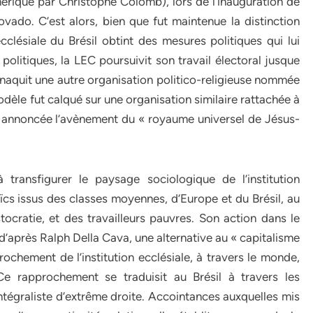
érique par Christophe Colomb), lors de l’inauguration de
vado. C’est alors, bien que fut maintenue la distinction
n ecclésiale du Brésil obtint des mesures politiques qui lui
politiques, la LEC poursuivit son travail électoral jusque
naquit une autre organisation politico-religieuse nommée
modèle fut calqué sur une organisation similaire rattachée à
tion annoncée l’avènement du « royaume universel de Jésus-
à transfigurer le paysage sociologique de l’institution
 laïcs issus des classes moyennes, d’Europe et du Brésil, au
istocratie, et des travailleurs pauvres. Son action dans le
t d’après Ralph Della Cava, une alternative au « capitalisme
ochement de l’institution ecclésiale, à travers le monde,
 Ce rapprochement se traduisit au Brésil à travers les
intégraliste d’extrême droite. Accointances auxquelles mis