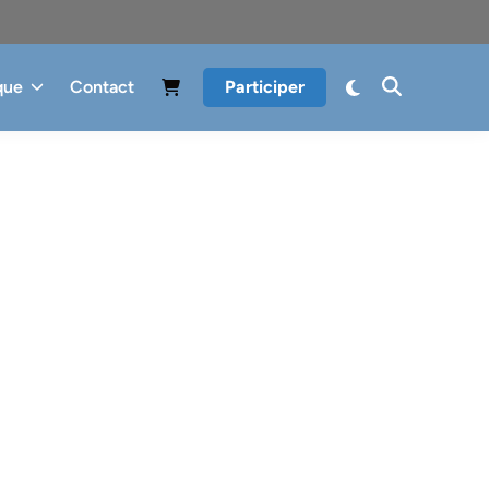
que
Contact
Participer