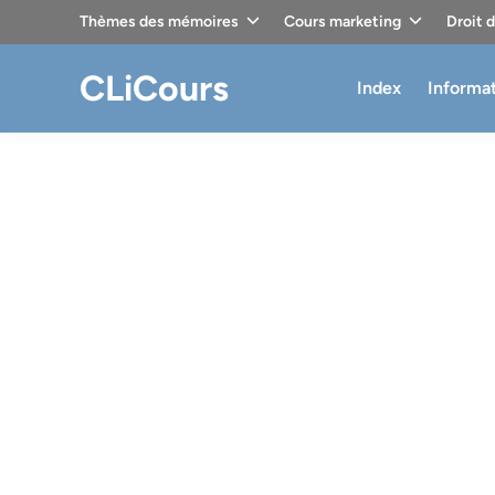
Skip
Thèmes des mémoires
Cours marketing
Droit 
to
content
CLiCours
Index
Informa