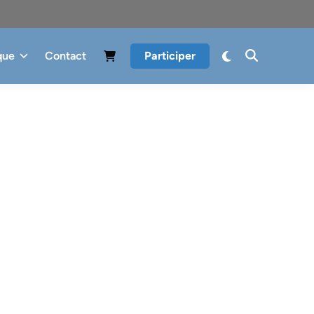
que
Contact
Participer