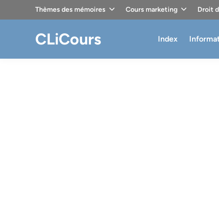
Skip
Thèmes des mémoires
Cours marketing
Droit 
to
content
CLiCours
Index
Informa