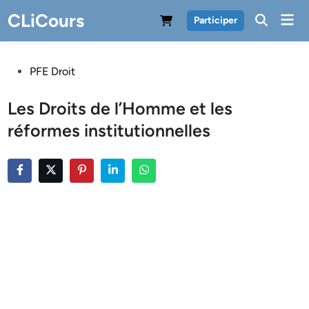
Skip
CLiCours
Mai
Participer
to
Men
content
Posted
PFE Droit
in
Les Droits de l’Homme et les
réformes institutionnelles