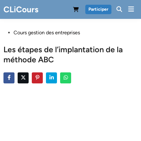
Skip
CLiCours
Mai
Participer
to
Men
content
Posted
Cours gestion des entreprises
in
Les étapes de l’implantation de la
méthode ABC