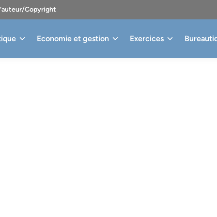
d’auteur/Copyright
tique
Economie et gestion
Exercices
Bureauti