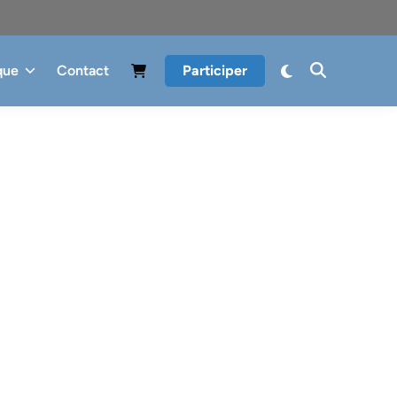
que
Contact
Participer