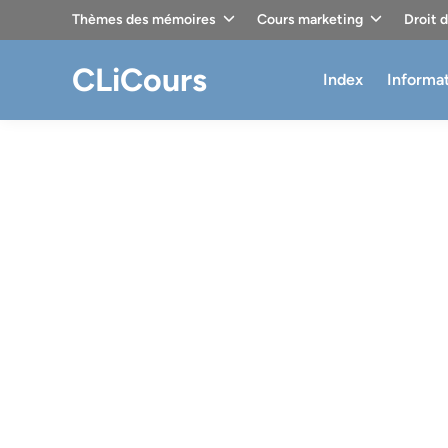
Skip
Thèmes des mémoires
Cours marketing
Droit 
to
content
CLiCours
Index
Informa