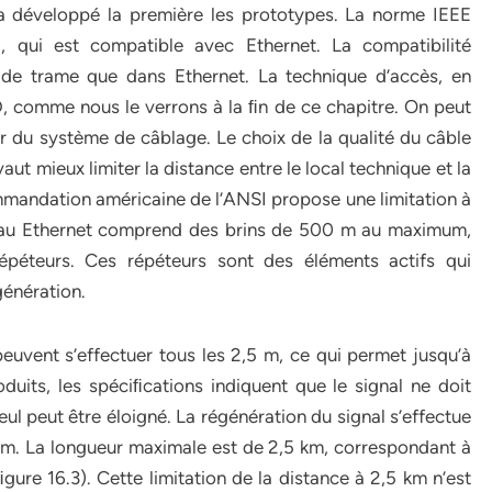
 a développé la première les prototypes. La norme IEEE
 qui est compatible avec Ethernet. La compatibilité
e de trame que dans Ethernet. La technique d’accès, en
 comme nous le verrons à la ﬁn de ce chapitre. On peut
tir du système de câblage. Le choix de la qualité du câble
aut mieux limiter la distance entre le local technique et la
mmandation américaine de l’ANSI propose une limitation à
seau Ethernet comprend des brins de 500 m au maximum,
épéteurs. Ces répéteurs sont des éléments actifs qui
génération.
uvent s’effectuer tous les 2,5 m, ce qui permet jusqu’à
its, les spéciﬁcations indiquent que le signal ne doit
eul peut être éloigné. La régénération du signal s’effectue
0 m. La longueur maximale est de 2,5 km, correspondant à
gure 16.3). Cette limitation de la distance à 2,5 km n’est