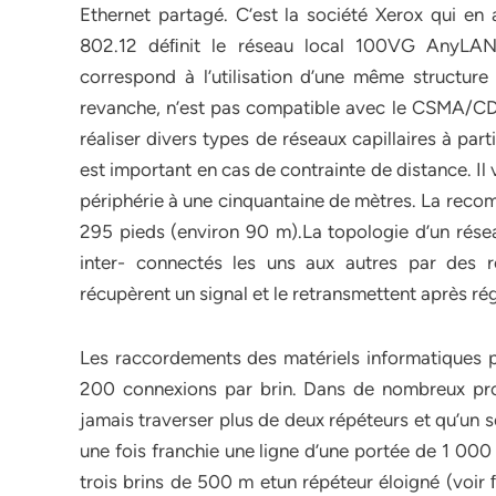
Ethernet partagé. C’est la société Xerox qui en
802.12 déﬁnit le réseau local 100VG AnyLAN,
correspond à l’utilisation d’une même structur
revanche, n’est pas compatible avec le CSMA/CD,
réaliser divers types de réseaux capillaires à par
est important en cas de contrainte de distance. Il v
périphérie à une cinquantaine de mètres. La reco
295 pieds (environ 90 m).La topologie d’un ré
inter- connectés les uns aux autres par des r
récupèrent un signal et le retransmettent après ré
Les raccordements des matériels informatiques pe
200 connexions par brin. Dans de nombreux produ
jamais traverser plus de deux répéteurs et qu’un s
une fois franchie une ligne d’une portée de 1 00
trois brins de 500 m etun répéteur éloigné (voir ﬁ