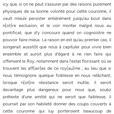
icy que, si on ne peut s’assurer par des raisons purement
physiques de sa bonne volonté pour cette couronne, il
vault mieulx persister entièrement jusqu’au bout dans
n[ot]re exclusion, et le voir monter malgré nous au
pontificat, que d’y concourir quand on cognoistre ne
pouvoir faire mieux. La raison en est qu’au premier cas, il
songerait aussitôt que nous à capituler pour vivre bien
ensemble et auroit plus d’égard à ne rien faire qui
offensent le Roy, notamment dans l’estat florissant où se
trouvent les aff[air]es de ce roy[au]me ; au lieu que si
nous témoignons quelque foiblesse en nous relâchant,
lorsque n[ot]re résistance seroit inutile, il seroit
davantage plus dangereux pour nous que, soubz
prétexte d’une amitié qui ne seroit que faiblesse, il
pourrait par son habileté donner des coups couverts à
cette couronne qui luy porteroient beaucoup de