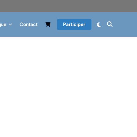
que
Contact
Participer