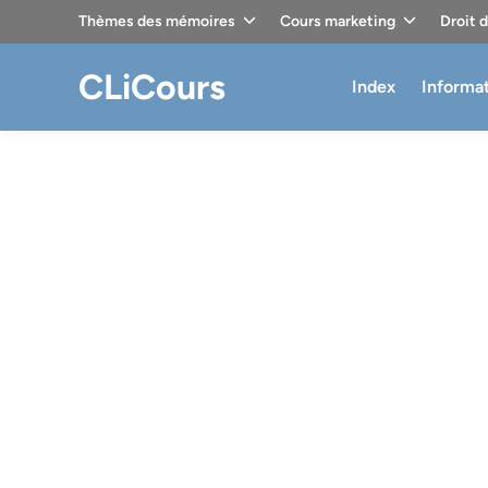
Skip
Thèmes des mémoires
Cours marketing
Droit 
to
content
CLiCours
Index
Informa