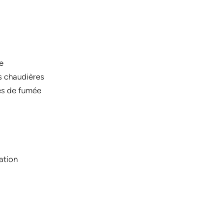
e
s chaudières
es de fumée
ation