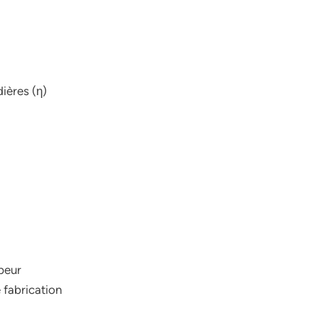
ières (η)
peur
e fabrication