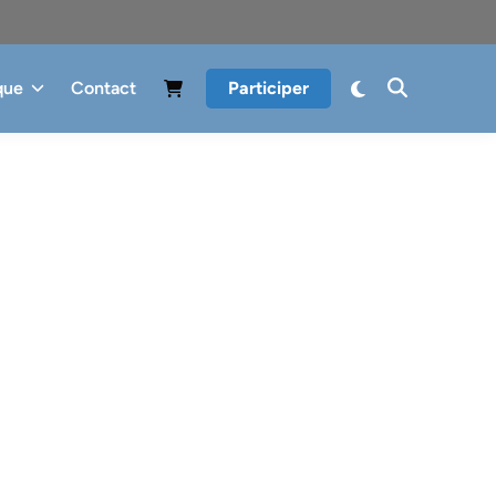
que
Contact
Participer