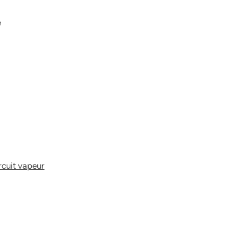
e
ircuit vapeur