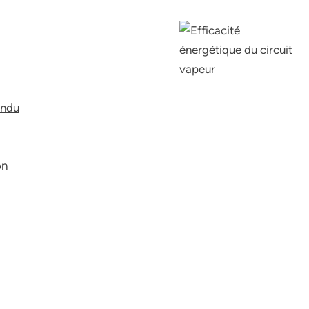
ondu
on