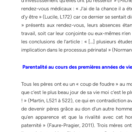
d’investissement qu’elles ont pu ressentir » (Miche
rendez-vous médicaux : « J’ai de la chance il a é
d’y être » (Lucile, L172) car ce dernier se sentait
» présents aux rendez-vous, leurs absences étant 
travail, soit car leur conjointe ou eux-mêmes n’en
les conclusions de l’article : « […] plusieurs étu
implication dans le processus périnatal » (Norma
Parentalité au cours des premières années de vie
Tous les pères ont eu un « coup de foudre » au mo
que c’est le plus beau jour de sa vie moi c’est le
! » (Martin, L521 à 522), ce qui en contradiction av
de devenir pères grâce au don d’un autre homme, 
qu’en apparence et que la rivalité avec cet ho
paternité » (Faure-Pragier, 2011). Trois mères on