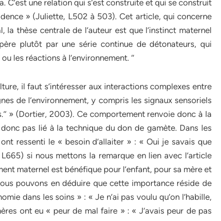
ça. C’est une relation qui s’est construite et qui se construit
idence » (Juliette, L502 à 503). Cet article, qui concerne
l, la thèse centrale de l’auteur est que l’instinct maternel
père plutôt par une série continue de détonateurs, qui
u les réactions à l’environnement. ‘’
lture, il faut s’intéresser aux interactions complexes entre
gnes de l’environnement, y compris les signaux sensoriels
es.’’ » (Dortier, 2003). Ce comportement renvoie donc à la
e donc pas lié à la technique du don de gamète. Dans les
nt ressenti le « besoin d’allaiter » : « Oui je savais que
, L665) si nous mettons la remarque en lien avec l’article
ment maternel est bénéfique pour l’enfant, pour sa mère et
 nous pouvons en déduire que cette importance réside de
mie dans les soins » : « Je n’ai pas voulu qu’on l’habille,
 mères ont eu « peur de mal faire » : « J’avais peur de pas