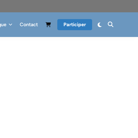
que
Contact
Participer