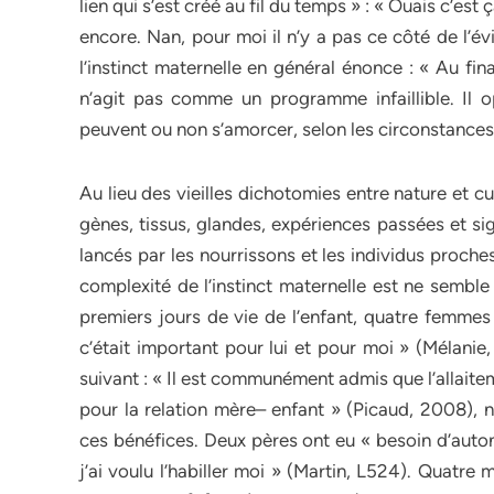
lien qui s’est créé au fil du temps » : « Ouais c’est 
encore. Nan, pour moi il n’y a pas ce côté de l’év
l’instinct maternelle en général énonce : « Au fina
n’agit pas comme un programme infaillible. Il o
peuvent ou non s’amorcer, selon les circonstances o
Au lieu des vieilles dichotomies entre nature et cu
gènes, tissus, glandes, expériences passées et si
lancés par les nourrissons et les individus proch
complexité de l’instinct maternelle est ne sembl
premiers jours de vie de l’enfant, quatre femmes o
c’était important pour lui et pour moi » (Mélanie
suivant : « Il est communément admis que l’allaite
pour la relation mère– enfant » (Picaud, 2008),
ces bénéfices. Deux pères ont eu « besoin d’autono
j’ai voulu l’habiller moi » (Martin, L524). Quatre