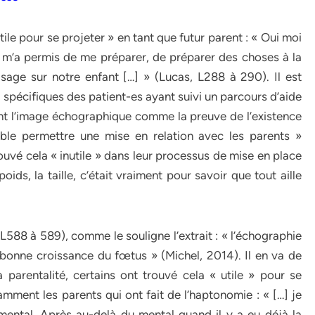
le pour se projeter » en tant que futur parent : « Oui moi
a m’a permis de me préparer, de préparer des choses à la
age sur notre enfant […] » (Lucas, L288 à 290). Il est
pécifiques des patient-es ayant suivi un parcours d’aide
nt l’image échographique comme la preuve de l’existence
emble permettre une mise en relation avec les parents »
ouvé cela « inutile » dans leur processus de mise en place
 poids, la taille, c’était vraiment pour savoir que tout aille
L588 à 589), comme le souligne l’extrait : « l’échographie
a bonne croissance du fœtus » (Michel, 2014). Il en va de
parentalité, certains ont trouvé cela « utile » pour se
amment les parents qui ont fait de l’haptonomie : « […] je
 mental. Après au-delà du mental quand il y a eu déjà la