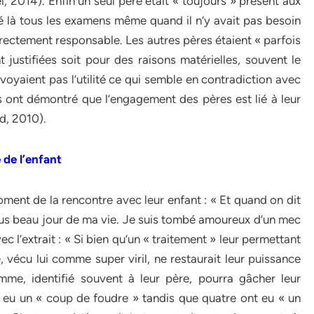
l, 2014). Enfin un seul père était « toujours » présent aux
té là tous les examens même quand il n’y avait pas besoin
 directement responsable. Les autres pères étaient « parfois
justifiées soit pour des raisons matérielles, souvent le
 voyaient pas l’utilité ce qui semble en contradiction avec
des ont démontré que l’engagement des pères est lié à leur
nd, 2010).
 de l’enfant
ment de la rencontre avec leur enfant : « Et quand on dit
 plus beau jour de ma vie. Je suis tombé amoureux d’un mec
ec l’extrait : « Si bien qu’un « traitement » leur permettant
vécu lui comme super viril, ne restaurait leur puissance
mme, identifié souvent à leur père, pourra gâcher leur
t eu un « coup de foudre » tandis que quatre ont eu « un