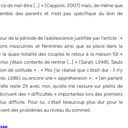
urce de mal-être […] » (Capponi, 2007) mais, de même que
semble des parents et n’est pas spécifique du don de
r de la période de l’adolescence justifiée par l’article : «
tions masculines et féminines ainsi que sa place dans la
 la quasi-totalité des couples le retour à la maison fût «
moi j’étais contente de rentrer […] » (Sarah, L948). Seuls
de solitude » : « Moi j’ai réalisé que c’était dur : il n’y
ie, L686) ou encore une « appréhension » : « [en parlant
le reste 2h avec moi, qu’elle me rassure sur pleins de
écrivent des « difficultés » importantes lors des premiers
lus difficile. Pour lui, c’était beaucoup plus dur pour le
ivent des problèmes au niveau du sommeil.
esse