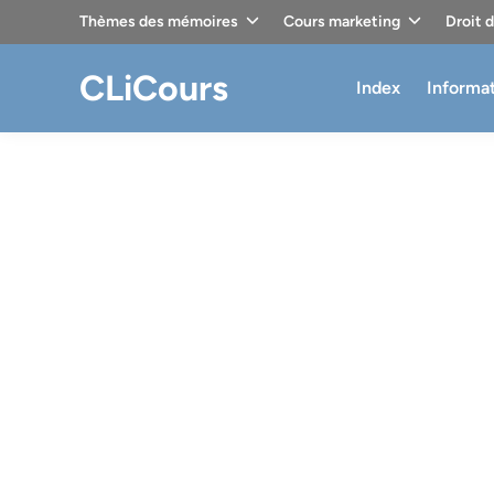
Skip
Thèmes des mémoires
Cours marketing
Droit 
to
content
CLiCours
Index
Informa