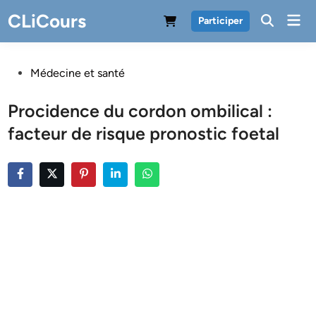
Skip
CLiCours
Mai
Participer
to
Men
content
Posted
Médecine et santé
in
Procidence du cordon ombilical :
facteur de risque pronostic foetal