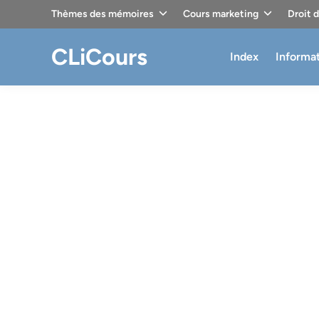
Skip
Thèmes des mémoires
Cours marketing
Droit 
to
content
CLiCours
Index
Informa