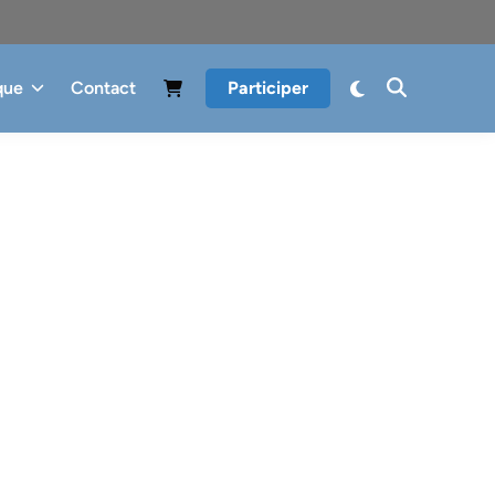
que
Contact
Participer