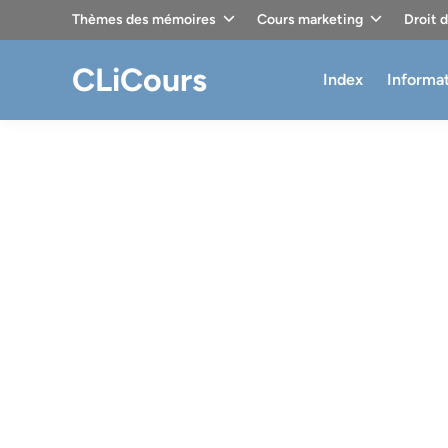
Skip
Thèmes des mémoires
Cours marketing
Droit 
to
content
CLiCours
Index
Informa