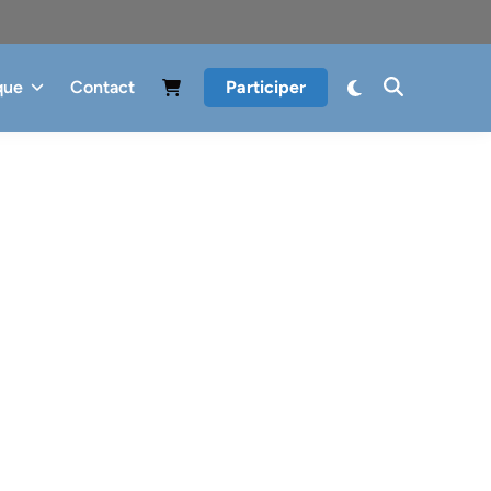
que
Contact
Participer