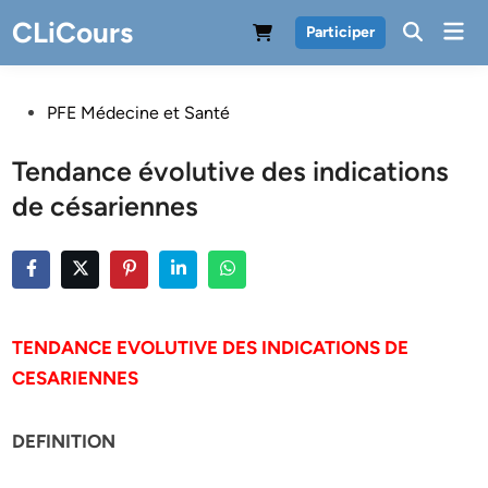
Skip
CLiCours
Mai
Participer
to
Men
content
Posted
PFE Médecine et Santé
in
Tendance évolutive des indications
de césariennes
TENDANCE EVOLUTIVE DES INDICATIONS DE
CESARIENNES
DEFINITION