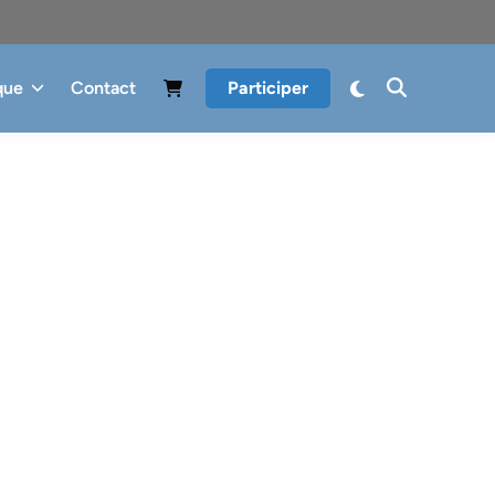
que
Contact
Participer