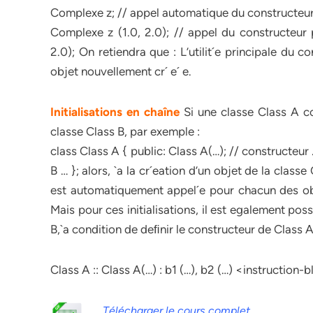
Complexe z; // appel automatique du constructeur 
Complexe z (1.0, 2.0); // appel du constructeur
2.0); On retiendra que : L’utilit´e principale du 
objet nouvellement cr´ e´ e.
Initialisations en
chaîne
Si une classe Class A 
classe Class B, par exemple :
class Class A { public: Class A(…); // constructeur 
B … }; alors, `a la cr´eation d’un objet de la classe
est automatiquement appel´e pour chacun des objet
Mais pour ces initialisations, il est egalement po
B,`a condition de deﬁnir le constructeur de Class A
Class A :: Class A(…) : b1 (…), b2 (…) <instruction-
Télécharger le cours complet