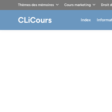
Skip
Thèmes des mémoires
Cours marketing
Droit 
to
content
CLiCours
Index
Informa