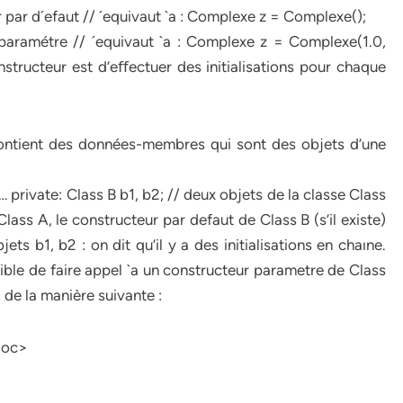
par d´efaut // ´equivaut `a : Complexe z = Complexe();
 paramétre // ´equivaut `a : Complexe z = Complexe(1.0,
constructeur est d’eﬀectuer des initialisations pour chaque
contient des données-membres qui sont des objets d’une
… private: Class B b1, b2; // deux objets de la classe Class
 Class A, le constructeur par defaut de Class B (s’il existe)
s b1, b2 : on dit qu’il y a des initialisations en chaıne.
ssible de faire appel `a un constructeur parametre de Class
 de la manière suivante :
bloc>