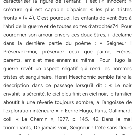
caractériser la figure de l’enfant. Il est l’« innocent »
créature qui est capable d’apaiser « les plus tristes
fronts » (v 4). C’est pourquoi, les enfants doivent être à
l’abri de la guerre et de toutes sortes d’atrocités74. Pour
couronner son amour envers ces doux êtres, il déclame
dans la dernière partie du poème : « Seigneur !
Préservez-moi, préservez ceux que j’aime, Frères,
parents, amis et mes ennemies même Pour Hugo la
guerre revêt un aspect négatif qui rend les hommes
tristes et sanguinaire. Henri Meschonnic semble faire la
description dans ce passage lorsqu’il dit : « Le noir
envahit la sérénité, le ciel bleu finit en ciel noir, le familier
aboutit à une rêverie toujours sombre, a l’angoisse de
l’exploration intérieure » in Ecrire Hugo, Paris, Gallimard,
coll. « Le Chemin », 1977. p. 145. 42 Dans le mal
triomphants, De jamais voir, Seigneur ! L’été sans fleurs