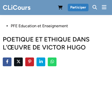
Skip
CLiCours
Mai
Participer
to
Men
content
Posted
PFE Education et Enseignement
in
POETIQUE ET ETHIQUE DANS
L’ŒUVRE DE VICTOR HUGO