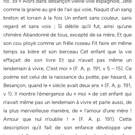
roi. 39 « Alors dans Besançon vieille ville espagnole, Jeté
comme la graine au gré de l’air qui vole, Naquit d’un sang
breton et lorrain à la fois Un enfant sans couleur, sans
regard et sans voix ; Si débile qu’il fut, ainsi qu’une
chimère Abandonné de tous, excepté de sa mère, Et que
son cou ployé comme un frêle roseau Fit faire en même
temps sa bière et son berceau Cet enfant que la vie
effaçait de son livre Et qui n’avait pas même un
lendemain à vivre, C’est moi » (F. A, p. 191, v 5 – 15). Ce
poème est celui de la naissance du poète, par hasard, à
Besançon, quand le « siècle avait deux ans » (F. A, p. 191,
v 1). Il montre l’émergence du « moi » de cet enfant qui
n’avait même pas un lendemain à vivre et parle aussi, de
la plus merveilleuse manière, de « l’amour d’une mère !
Amour que nul n’oublie ! » (F. A. p. 191). Cette
description qu’il fait de son enfance développe une