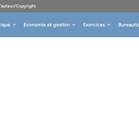
d’auteur/Copyright
tique
Economie et gestion
Exercices
Bureauti