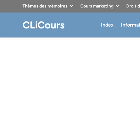
Skip
Thèmes des mémoires
Cours marketing
Droit 
to
content
CLiCours
Index
Informa