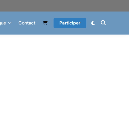
que
Contact
Participer