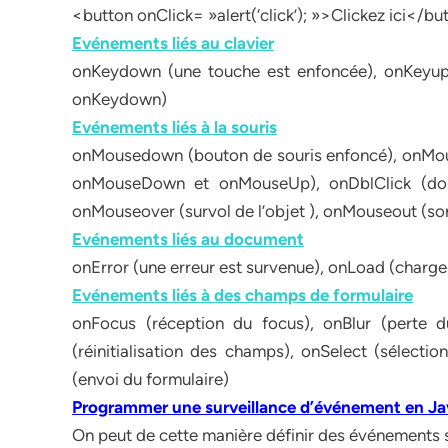
<button onClick= »alert(‘click’); »>Clickez ici</b
Evénements liés au clavier
onKeydown (une touche est enfoncée), onKeyup 
onKeydown)
Evénements liés à la souris
onMousedown (bouton de souris enfoncé), onMouse
onMouseDown et onMouseUp), onDblClick (dou
onMouseover (survol de l’objet ), onMouseout (sort
Evénements liés au document
onError (une erreur est survenue), onLoad (charge
Evénements liés à des champs de formulaire
onFocus (réception du focus), onBlur (perte 
(réinitialisation des champs), onSelect (sélect
(envoi du formulaire)
Programmer une surveillance d’événement en Ja
On peut de cette manière définir des événements 