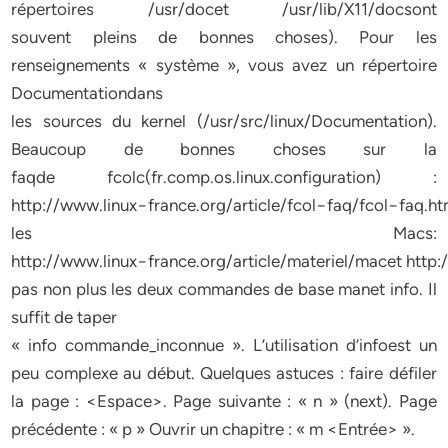
répertoires /usr/docet /usr/lib/X11/docsont
souvent pleins de bonnes choses). Pour les
renseignements « système », vous avez un répertoire
Documentationdans
les sources du kernel (/usr/src/linux/Documentation).
Beaucoup de bonnes choses sur la
faqde fcolc(fr.comp.os.linux.configuration) :
http://www.linux−france.org/article/fcol−faq/fcol−faq.ht
les Macs:
http://www.linux−france.org/article/materiel/macet http:
pas non plus les deux commandes de base manet info. Il
suffit de taper
« info commande_inconnue ». L’utilisation d’infoest un
peu complexe au début. Quelques astuces : faire défiler
la page : <Espace>. Page suivante : « n » (next). Page
précédente : « p » Ouvrir un chapitre : « m <Entrée> ».