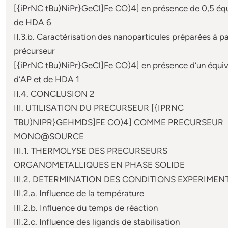
[{iPrNC tBu)NiPr}GeCl]Fe CO)4] en présence de 0,5 équ
de HDA 6
II.3.b. Caractérisation des nanoparticules préparées à pa
précurseur
[{iPrNC tBu)NiPr}GeCl]Fe CO)4] en présence d’un équiv
d’AP et de HDA 1
II.4. CONCLUSION 2
III. UTILISATION DU PRECURSEUR [{IPRNC
TBU)NIPR}GEHMDS]FE CO)4] COMME PRECURSEUR
MONO@SOURCE
III.1. THERMOLYSE DES PRECURSEURS
ORGANOMETALLIQUES EN PHASE SOLIDE
III.2. DETERMINATION DES CONDITIONS EXPERIMEN
III.2.a. Influence de la température
III.2.b. Influence du temps de réaction
III.2.c. Influence des ligands de stabilisation