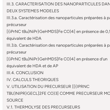
III.3. CARACTERISATION DES NANOPARTICULES DAN
DEUX SYSTEMES MODELES
III.3.a. Caractérisation des nanoparticules préparées à p
précurseur
[{iPrNC tBu)NiPr}GeHMDS]Fe CO)4] en présence de 0,
équivalent de HDA
III.3.b. Caractérisation des nanoparticules préparées à p
précurseur
[{iPrNC tBu)NiPr}GeHMDS]Fe CO)4] en présence d’un
équivalent de HDA et de AP
III.4. CONCLUSION
IV. CALCULS THEORIQUES
V. UTILISATION DU PRECURSEUR [[{IPRNC
TBU)NIPR}GECL]2FE CO)3] COMME PRECURSEUR 
SOURCE
V.1. THERMOLYSE DES PRECURSEURS