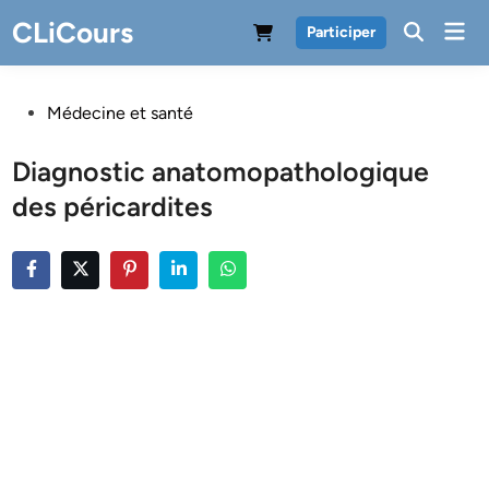
Skip
CLiCours
Mai
Participer
to
Men
content
Posted
Médecine et santé
in
Diagnostic anatomopathologique
des péricardites