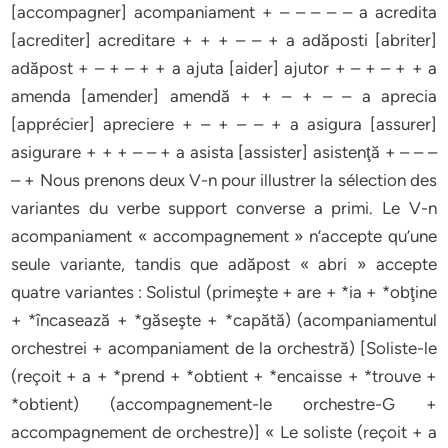
[accompagner] acompaniament + – – – – – a acredita
[acrediter] acreditare + + + – – + a adăposti [abriter]
adăpost + – + – + + a ajuta [aider] ajutor + – + – + + a
amenda [amender] amendă + + – + – – a aprecia
[apprécier] apreciere + – + – – + a asigura [assurer]
asigurare + + + – – + a asista [assister] asistenţă + – – –
– + Nous prenons deux V-n pour illustrer la sélection des
variantes du verbe support converse a primi. Le V-n
acompaniament « accompagnement » n’accepte qu’une
seule variante, tandis que adăpost « abri » accepte
quatre variantes : Solistul (primeşte + are + *ia + *obţine
+ *încasează + *găseşte + *capătă) (acompaniamentul
orchestrei + acompaniament de la orchestră) [Soliste-le
(reçoit + a + *prend + *obtient + *encaisse + *trouve +
*obtient) (accompagnement-le orchestre-G +
accompagnement de orchestre)] « Le soliste (reçoit + a