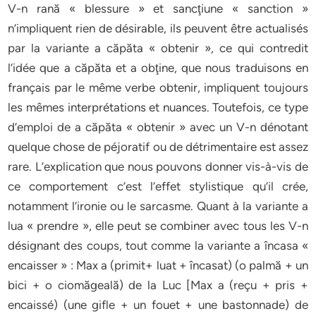
V-n rană « blessure » et sancţiune « sanction »
n’impliquent rien de désirable, ils peuvent être actualisés
par la variante a căpăta « obtenir », ce qui contredit
l’idée que a căpăta et a obţine, que nous traduisons en
français par le même verbe obtenir, impliquent toujours
les mêmes interprétations et nuances. Toutefois, ce type
d’emploi de a căpăta « obtenir » avec un V-n dénotant
quelque chose de péjoratif ou de détrimentaire est assez
rare. L’explication que nous pouvons donner vis-à-vis de
ce comportement c’est l’effet stylistique qu’il crée,
notamment l’ironie ou le sarcasme. Quant à la variante a
lua « prendre », elle peut se combiner avec tous les V-n
désignant des coups, tout comme la variante a încasa «
encaisser » : Max a (primit+ luat + încasat) (o palmă + un
bici + o ciomăgeală) de la Luc [Max a (reçu + pris +
encaissé) (une gifle + un fouet + une bastonnade) de