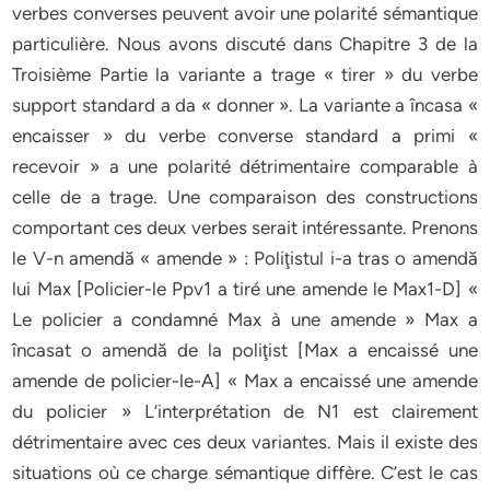
verbes converses peuvent avoir une polarité sémantique
particulière. Nous avons discuté dans Chapitre 3 de la
Troisième Partie la variante a trage « tirer » du verbe
support standard a da « donner ». La variante a încasa «
encaisser » du verbe converse standard a primi «
recevoir » a une polarité détrimentaire comparable à
celle de a trage. Une comparaison des constructions
comportant ces deux verbes serait intéressante. Prenons
le V-n amendă « amende » : Poliţistul i-a tras o amendă
lui Max [Policier-le Ppv1 a tiré une amende le Max1-D] «
Le policier a condamné Max à une amende » Max a
încasat o amendă de la poliţist [Max a encaissé une
amende de policier-le-A] « Max a encaissé une amende
du policier » L’interprétation de N1 est clairement
détrimentaire avec ces deux variantes. Mais il existe des
situations où ce charge sémantique diffère. C’est le cas