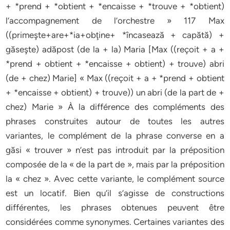
+ *prend + *obtient + *encaisse + *trouve + *obtient)
l’accompagnement de l’orchestre » 117 Max
((primeşte+are+*ia+obţine+ *încasează + capătă) +
găseşte) adăpost (de la + la) Maria [Max ((reçoit + a +
*prend + obtient + *encaisse + obtient) + trouve) abri
(de + chez) Marie] « Max ((reçoit + a + *prend + obtient
+ *encaisse + obtient) + trouve)) un abri (de la part de +
chez) Marie » À la différence des compléments des
phrases construites autour de toutes les autres
variantes, le complément de la phrase converse en a
găsi « trouver » n’est pas introduit par la préposition
composée de la « de la part de », mais par la préposition
la « chez ». Avec cette variante, le complément source
est un locatif. Bien qu’il s’agisse de constructions
différentes, les phrases obtenues peuvent être
considérées comme synonymes. Certaines variantes des