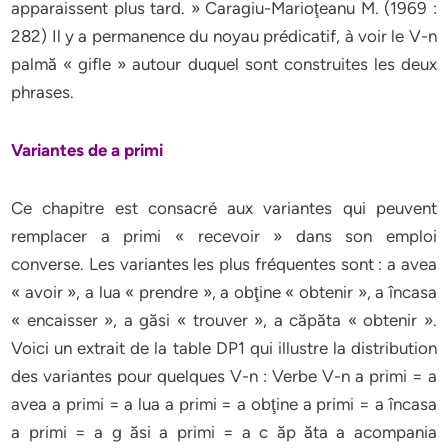
apparaissent plus tard. » Caragiu-Marioţeanu M. (1969 :
282) Il y a permanence du noyau prédicatif, à voir le V-n
palmă « gifle » autour duquel sont construites les deux
phrases.
Variantes de a primi
Ce chapitre est consacré aux variantes qui peuvent
remplacer a primi « recevoir » dans son emploi
converse. Les variantes les plus fréquentes sont : a avea
« avoir », a lua « prendre », a obţine « obtenir », a încasa
« encaisser », a găsi « trouver », a căpăta « obtenir ».
Voici un extrait de la table DP1 qui illustre la distribution
des variantes pour quelques V-n : Verbe V-n a primi = a
avea a primi = a lua a primi = a obţine a primi = a încasa
a primi = a g ăsi a primi = a c ăp ăta a acompania