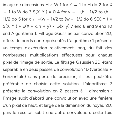
image de dimensions H × W 1 for Y ← 1 to H do 2 for X
← 1 to W do 3 S(X, Y ) = 0 4 for y ← −(h − 1)/2 to (h −
1)/2 do 5 for x ← −(w − 1)/2 to (w − 1)/2 do 6 S(X, Y ) =
S(X, Y ) + E(X + x, Y + y) × G(x, y) 7 end 8 end 9 end 10
end Algorithme 1: Filtrage Gaussien par convolution 2D,
effets de bords non représentés L’algorithme 1 présente
un temps d’exécution relativement long, du fait des
nombreuses multiplications effectuées pour chaque
pixel de l’image de sortie. Le filtrage Gaussien 2D étant
séparable en deux passes de convolution 1D (verticale +
horizontale) sans perte de précision, il sera peut-être
préférable de choisir cette solution. L’algorithme 2
présente la convolution en 2 passes à 1 dimension :
l’image subit d’abord une convolution avec une fenêtre
d’un pixel de haut, et large de la dimension du noyau 2D,
puis le résultat subit une autre convolution, cette fois