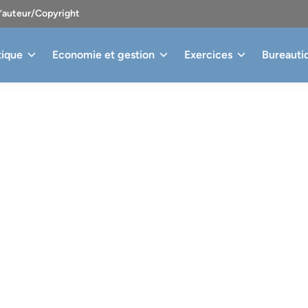
d’auteur/Copyright
tique
Economie et gestion
Exercices
Bureauti