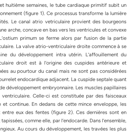
 et huitième semaines, le tube cardiaque primitif subit un
sonnement (figure 1). Ce processus transforme la lumière
tés. Le canal atrio vetriculaire provient des bourgeons
ne arche, concave en bas vers les ventricules et convexe
 L’ostium primum se ferme alors par fusion de la partie
laire. La valve atrio-ventriculaire droite commence à se
ine du développement intra utérin. L’affouillement du
laire droit est à l’origine des cuspides antérieure et
hées au pourtour du canal mais ne sont pas considérées
ourrelet endocardique adjacent. La cuspide septale quant
s de développement embryonnaire. Les muscles papillaires
ventriculaire. Celle-ci est constituée par des faisceaux
e et continue. En dedans de cette mince enveloppe, les
 entre eux des fentes (figure 2). Ces dernières sont en
t tapissées, comme elle, par l’endocarde. Dans l’ensemble,
ngieux. Au cours du développement, les travées les plus