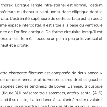
horax. Lorsque l’angle infra-sternal est normal, l’ostium
 antérieure du thorax suivant une surface elliptique dont le
roite. L’extrémité supérieure de cette surface est un peu à
me espace intercostal. Il est situé à la base du ventricule
roite de l’orifice aortique. De forme circulaire lorsqu’il est
rsqu’il est fermé. Il occupe un plan à peu près vertical et
 haut et à droite.
. Cette charpente fibreuse est composée de deux anneaux
que de deux anneaux atrio-ventriculaires droit et gauche.
appelés cercles tendineux de Lower. L’anneau tricuspide
» (figure 3).Il présente trois sommets, antéro-septal (A-S)
nd il se dilate, il a tendance à s’aplanir à rester ovalaire,
du cœur va permettre l’insertion des fibres musculaires qui