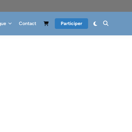
que
Contact
Participer