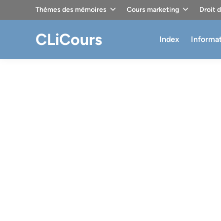
Skip
Thèmes des mémoires
Cours marketing
Droit 
to
content
CLiCours
Index
Informa