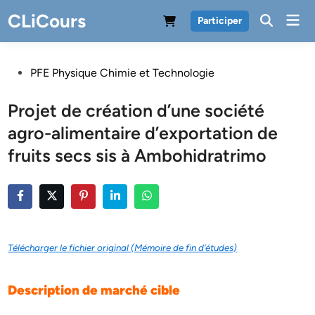
Skip
CLiCours
Mai
Participer
to
Men
content
Posted
PFE Physique Chimie et Technologie
in
Projet de création d’une société
agro-alimentaire d’exportation de
fruits secs sis à Ambohidratrimo
Télécharger le fichier original (Mémoire de fin d’études)
Description de marché cible