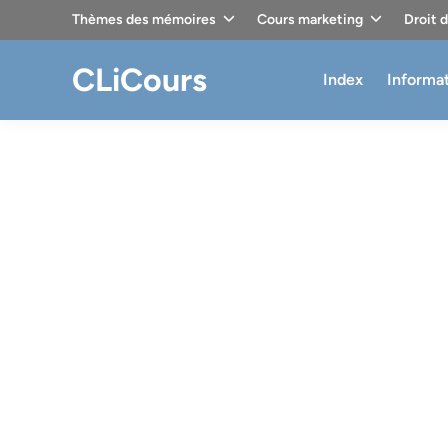
Skip
Thèmes des mémoires
Cours marketing
Droit 
to
content
CLiCours
Index
Informa