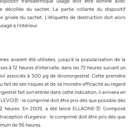
ispositif transdermique usagé doit être éliminé avec
re décollée du sachet. La partie collante du dispositif
e grisée du sachet. L’étiquette de destruction doit alors
sagé à l’intérieur.
s avaient été utilisées, jusqu’à la popularisation de la
es à 12 heures d’intervalle, dans les 72 heures suivant un
iol associés à 500 μg de lévonorgestrel. Cette première
 fait de ses risques et de sa moindre efficacité au regard
estrel fait son entrée dans cette indication, il arrivera en
LEVOⓇ : le comprimé doit être pris dès que possible dès
e 72 heures. En 2009, a été lancé ELLAONEⓇ (composé
ontraception d’urgence : le comprimé doit être pris dès que
ximum de 96 heures.