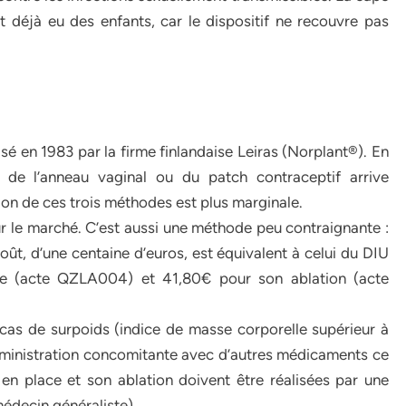
 déjà eu des enfants, car le dispositif ne recouvre pas
sé en 1983 par la firme finlandaise Leiras (Norplant®). En
ou de l’anneau vaginal ou du patch contraceptif arrive
tion de ces trois méthodes est plus marginale.
ur le marché. C’est aussi une méthode peu contraignante :
oût, d’une centaine d’euros, est équivalent à celui du DIU
ose (acte QZLA004) et 41,80€ pour son ablation (acte
cas de surpoids (indice de masse corporelle supérieur à
administration concomitante avec d’autres médicaments ce
 en place et son ablation doivent être réalisées par une
decin généraliste).