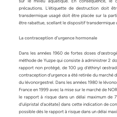
sur le milieu aquatique. En conséquence, le d
précautions. L’étiquette de destruction doit êt
transdermique usagé doit être placée sur la parti
être rabattue, scellant le dispositif transdermique u
La contraception d’urgence hormonale
Dans les années 1960 de fortes doses d’œstrogène
méthode de Yuzpe qui consiste à administrer 2 dos
rapport non protégé, de 100 μg d’éthinyl œstrad
contraception d’urgence a été retirée du marché du
du lévonorgestrel. Dans les années 1980 le lévonorg
France en 1999 avec la mise sur le marché de NOR
le rapport à risque dans un délai maximum d
d’ulipristal d’acétate) dans cette indication de c
possible dès le rapport à risque dans un délai ma