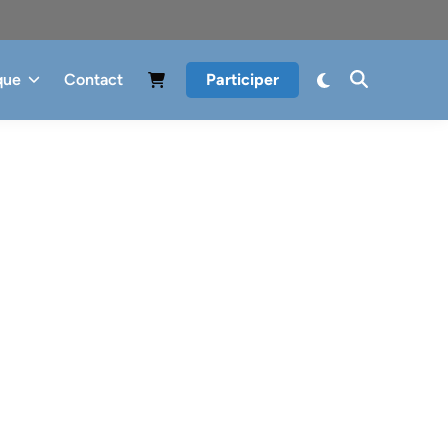
que
Contact
Participer